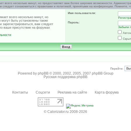
ет всего несколько минут, но предоставляет вам более широкие возможности. Администр
м следует ознакомиться с правилами и политикой, принятыми на конференции. Помните, ч
Имя пользователя:
мает всего несколько минут, но
Регистр
 могут быть установлены также
Пароль:
м зарегистрироваться, вам следует
Забыли 
что ваше присутствие на форумах
Автом
льности
Скрыт
Перейти:
Powered by
phpBB
© 2000, 2002, 2005, 2007 phpBB Group
Русская поддержка phpBB
Контакты
Соцсети
Реклама на сайте
Карта форума
© Calorizator.ru 2008-2026