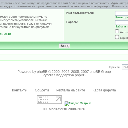
ет всего несколько минут, но предоставляет вам более широкие возможности. Администр
м следует ознакомиться с правилами и политикой, принятыми на конференции. Помните, ч
Имя пользователя:
мает всего несколько минут, но
Регистр
 могут быть установлены также
Пароль:
м зарегистрироваться, вам следует
Забыли 
что ваше присутствие на форумах
Автом
льности
Скрыт
Перейти:
Powered by
phpBB
© 2000, 2002, 2005, 2007 phpBB Group
Русская поддержка phpBB
Контакты
Соцсети
Реклама на сайте
Карта форума
© Calorizator.ru 2008-2026