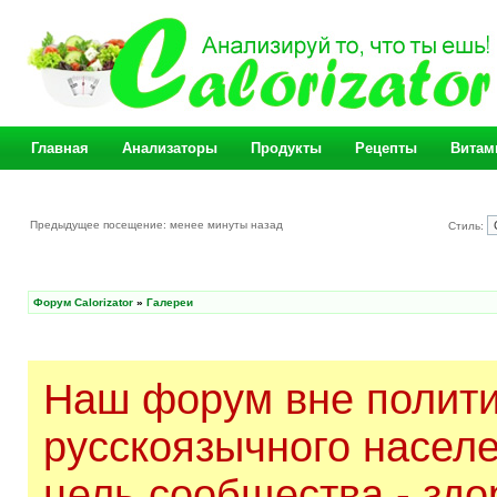
Главная
Анализаторы
Продукты
Рецепты
Витам
Предыдущее посещение: менее минуты назад
Стиль:
Форум Calorizator
»
Галереи
Наш форум вне полити
русскоязычного насел
цель сообщества - здо