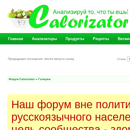
Главная
Анализаторы
Продукты
Рецепты
Витам
Предыдущее посещение: менее минуты назад
Стиль:
Форум Calorizator
»
Галереи
Наш форум вне полити
русскоязычного насел
цель сообщества - здо