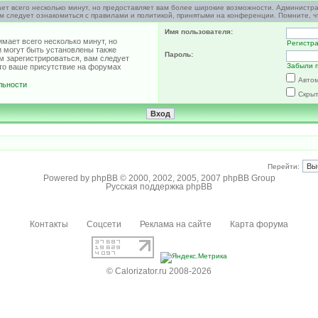
ет всего несколько минут, но предоставляет вам более широкие возможности. Администр
м следует ознакомиться с правилами и политикой, принятыми на конференции. Помните, ч
Имя пользователя:
мает всего несколько минут, но
Регистр
 могут быть установлены также
Пароль:
м зарегистрироваться, вам следует
Забыли 
что ваше присутствие на форумах
Автом
льности
Скрыт
Перейти:
Powered by
phpBB
© 2000, 2002, 2005, 2007 phpBB Group
Русская поддержка phpBB
Контакты
Соцсети
Реклама на сайте
Карта форума
© Calorizator.ru 2008-2026