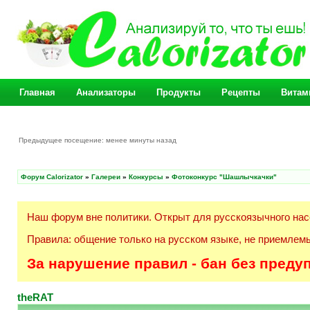
Главная
Анализаторы
Продукты
Рецепты
Витам
Предыдущее посещение: менее минуты назад
Форум Calorizator
»
Галереи
»
Конкурсы
»
Фотоконкурс "Шашлычкачки"
Наш форум вне политики. Открыт для русскоязычного нас
Правила: общение только на русском языке, не приемлемы
За нарушение правил - бан без преду
theRAT