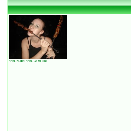
побОльше-побОООльше