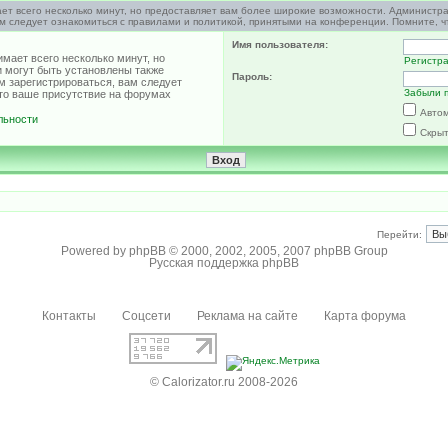
ет всего несколько минут, но предоставляет вам более широкие возможности. Администр
м следует ознакомиться с правилами и политикой, принятыми на конференции. Помните, ч
Имя пользователя:
мает всего несколько минут, но
Регистр
 могут быть установлены также
Пароль:
м зарегистрироваться, вам следует
Забыли 
что ваше присутствие на форумах
Автом
льности
Скрыт
Перейти:
Powered by
phpBB
© 2000, 2002, 2005, 2007 phpBB Group
Русская поддержка phpBB
Контакты
Соцсети
Реклама на сайте
Карта форума
© Calorizator.ru 2008-2026