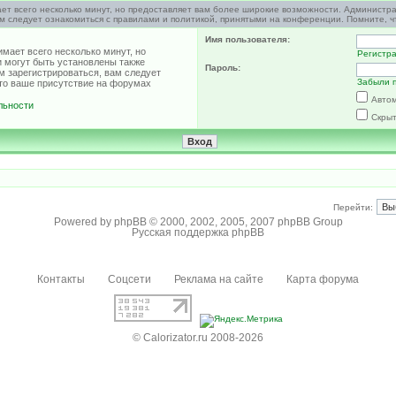
ет всего несколько минут, но предоставляет вам более широкие возможности. Администр
м следует ознакомиться с правилами и политикой, принятыми на конференции. Помните, ч
Имя пользователя:
мает всего несколько минут, но
Регистр
 могут быть установлены также
Пароль:
м зарегистрироваться, вам следует
Забыли 
что ваше присутствие на форумах
Автом
льности
Скрыт
Перейти:
Powered by
phpBB
© 2000, 2002, 2005, 2007 phpBB Group
Русская поддержка phpBB
Контакты
Соцсети
Реклама на сайте
Карта форума
© Calorizator.ru 2008-2026