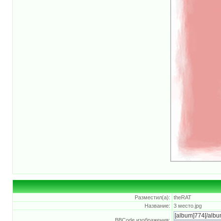
Разместил(а):
theRAT
Название:
3 место.jpg
BBCode изображения: