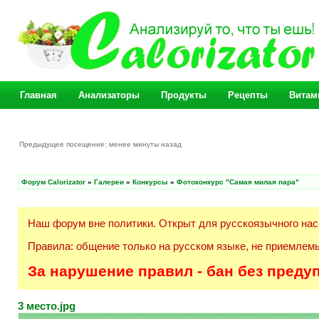
Главная
Анализаторы
Продукты
Рецепты
Витам
Предыдущее посещение: менее минуты назад
Форум Calorizator
»
Галереи
»
Конкурсы
»
Фотоконкурс "Самая милая пара"
Наш форум вне политики. Открыт для русскоязычного нас
Правила: общение только на русском языке, не приемлемы
За нарушение правил - бан без преду
3 место.jpg