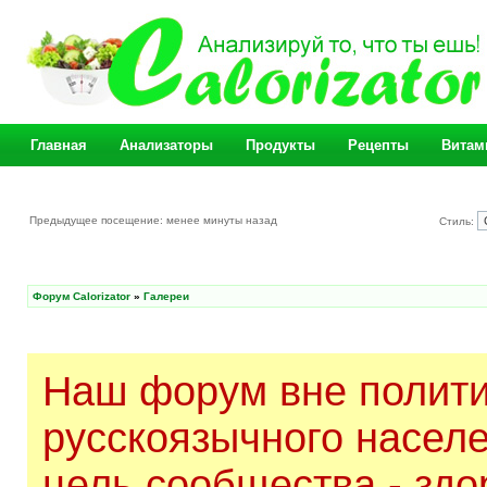
Главная
Анализаторы
Продукты
Рецепты
Витам
Предыдущее посещение: менее минуты назад
Стиль:
Форум Calorizator
»
Галереи
Наш форум вне полити
русскоязычного насел
цель сообщества - здо