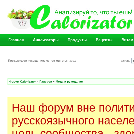
Главная
Анализаторы
Продукты
Рецепты
Витам
Предыдущее посещение: менее минуты назад
Стиль:
Форум Calorizator
»
Галереи
»
Мода и рукоделие
Наш форум вне полити
русскоязычного насел
цель сообщества - здо