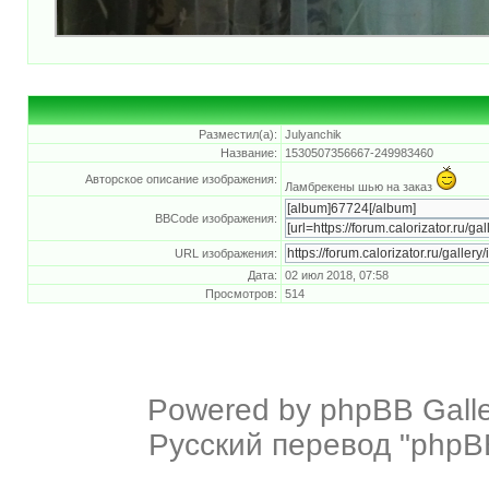
Разместил(а):
Julyanchik
Название:
1530507356667-249983460
Авторское описание изображения:
Ламбрекены шью на заказ
BBCode изображения:
URL изображения:
Дата:
02 июл 2018, 07:58
Просмотров:
514
Powered by
phpBB Galle
Русский перевод "phpBB