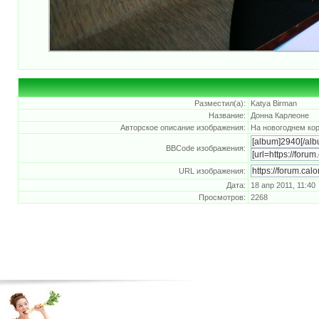
Разместил(а):
Katya Birman
Название:
Донна Карлеоне
Авторское описание изображения:
На новогоднем кор
BBCode изображения:
URL изображения:
Дата:
18 апр 2011, 11:40
Просмотров:
2268