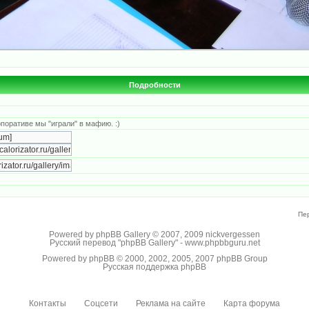
Подробности
поративе мы "играли" в мафию. :)
Пе
Powered by
phpBB Gallery
© 2007, 2009
nickvergessen
Русский перевод "phpBB Gallery" -
www.phpbbguru.net
Powered by
phpBB
© 2000, 2002, 2005, 2007 phpBB Group
Русская поддержка phpBB
Контакты
Соцсети
Реклама на сайте
Карта форума