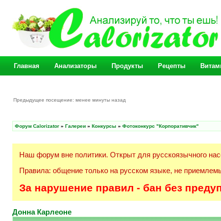
Главная
Анализаторы
Продукты
Рецепты
Витам
Предыдущее посещение: менее минуты назад
Форум Calorizator
»
Галереи
»
Конкурсы
»
Фотоконкурс "Корпоративчик"
Наш форум вне политики. Открыт для русскоязычного нас
Правила: общение только на русском языке, не приемлемы
За нарушение правил - бан без преду
Донна Карлеоне