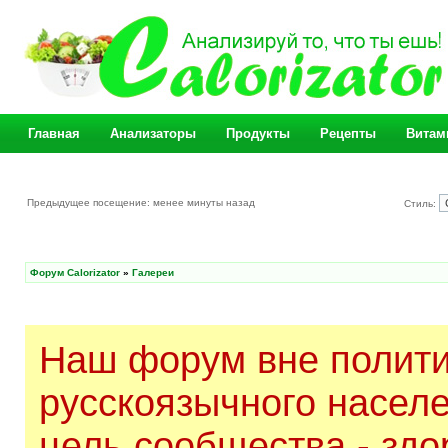
Главная
Анализаторы
Продукты
Рецепты
Витам
Предыдущее посещение: менее минуты назад
Стиль:
Форум Calorizator
»
Галереи
Наш форум вне полити
русскоязычного насел
цель сообщества - здо