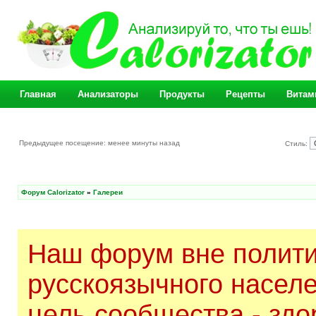
Главная
Анализаторы
Продукты
Рецепты
Витам
Предыдущее посещение: менее минуты назад
Стиль:
Форум Calorizator
»
Галереи
Наш форум вне полити
русскоязычного насел
цель сообщества - здо