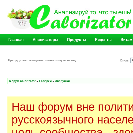
Главная
Анализаторы
Продукты
Рецепты
Витам
Предыдущее посещение: менее минуты назад
Стиль:
Форум Calorizator
»
Галереи
»
Зверушки
Наш форум вне полити
русскоязычного насел
цель сообщества - здо