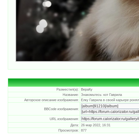
Разместил(а):
ВераКу
Название:
Знакомьтесь: кот Гаврила
Авторское описание изображения:
Елку Гаврила в своей карьере ронял
BBCode изображения:
URL изображения:
Дата:
26 мар 2022, 16:31
Просмотров:
877