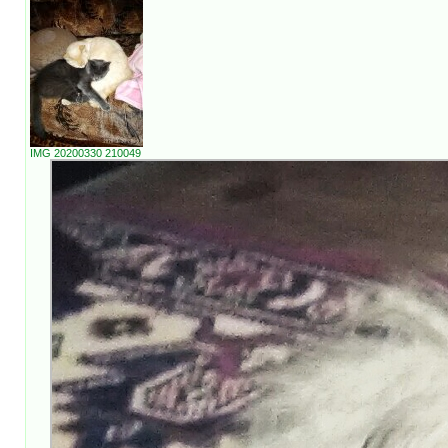
IMG 20200330 210049