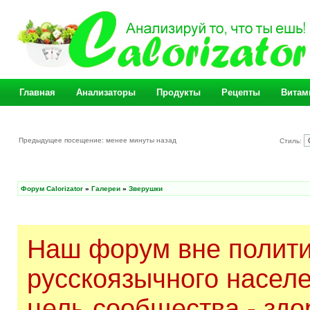
Главная
Анализаторы
Продукты
Рецепты
Витам
Предыдущее посещение: менее минуты назад
Стиль:
Форум Calorizator
»
Галереи
»
Зверушки
Наш форум вне полити
русскоязычного насел
цель сообщества - здо