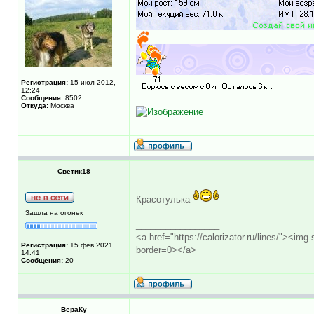
Регистрация:
15 июл 2012,
12:24
Сообщения:
8502
Откуда:
Москва
Светик18
Красотулька
Зашла на огонек
_________________
<a href="https://calorizator.ru/lines/"><i
Регистрация:
15 фев 2021,
border=0></a>
14:41
Сообщения:
20
ВераКу