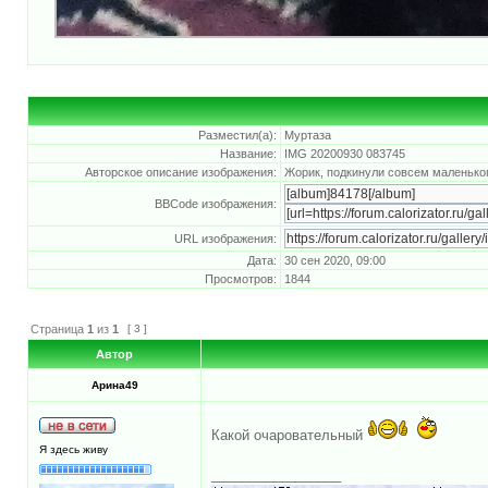
Разместил(а):
Муртаза
Название:
IMG 20200930 083745
Авторское описание изображения:
Жорик, подкинули совсем маленьког
BBCode изображения:
URL изображения:
Дата:
30 сен 2020, 09:00
Просмотров:
1844
Страница
1
из
1
[ 3 ]
Автор
Арина49
Какой очаровательный
Я здесь живу
_________________