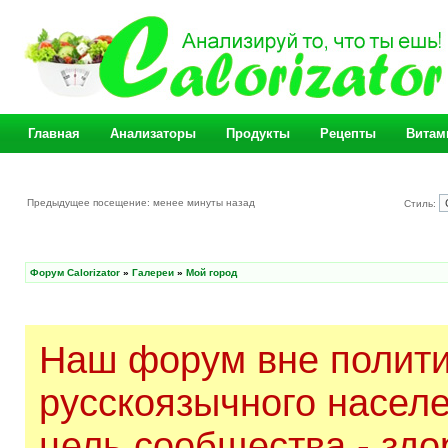
Главная
Анализаторы
Продукты
Рецепты
Витам
Предыдущее посещение: менее минуты назад
Стиль:
Форум Calorizator
»
Галереи
»
Мой город
Наш форум вне полити
русскоязычного насел
цель сообщества - здо