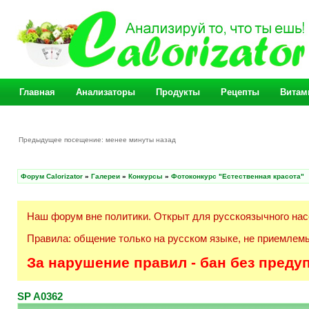
Главная
Анализаторы
Продукты
Рецепты
Витам
Предыдущее посещение: менее минуты назад
Форум Calorizator
»
Галереи
»
Конкурсы
»
Фотоконкурс "Естественная красота"
Наш форум вне политики. Открыт для русскоязычного нас
Правила: общение только на русском языке, не приемлемы
За нарушение правил - бан без преду
SP A0362