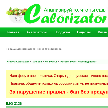
Главная
Анализаторы
Продукты
Рецепты
Витам
Предыдущее посещение: менее минуты назад
Форум Calorizator
»
Галереи
»
Конкурсы
»
Фотоконкурс "Небо над нами"
Наш форум вне политики. Открыт для русскоязычного нас
Правила: общение только на русском языке, не приемлемы
За нарушение правил - бан без преду
IMG 3126