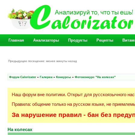
Главная
Анализаторы
Продукты
Рецепты
Витам
Предыдущее посещение: менее минуты назад
Форум Calorizator
»
Галереи
»
Конкурсы
»
Фотоконкурс "На колесах"
Наш форум вне политики. Открыт для русскоязычного нас
Правила: общение только на русском языке, не приемлемы
За нарушение правил - бан без преду
На колесах