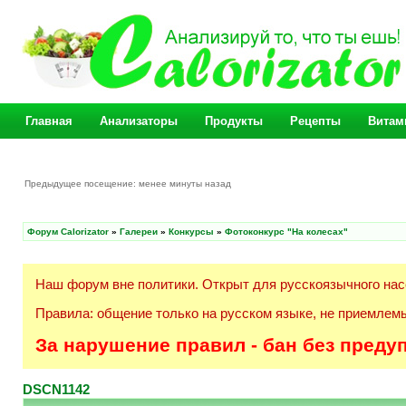
Главная
Анализаторы
Продукты
Рецепты
Витам
Предыдущее посещение: менее минуты назад
Форум Calorizator
»
Галереи
»
Конкурсы
»
Фотоконкурс "На колесах"
Наш форум вне политики. Открыт для русскоязычного нас
Правила: общение только на русском языке, не приемлемы
За нарушение правил - бан без преду
DSCN1142