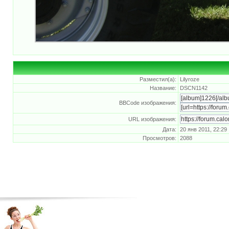
Разместил(а):
Lilyroze
Название:
DSCN1142
BBCode изображения:
URL изображения:
Дата:
20 янв 2011, 22:29
Просмотров:
2088