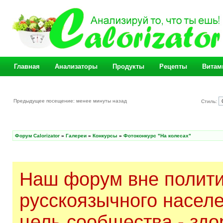
Главная
Анализаторы
Продукты
Рецепты
Витам
Предыдущее посещение: менее минуты назад
Стиль:
Форум Calorizator
»
Галереи
»
Конкурсы
»
Фотоконкурс "На колесах"
Наш форум вне полити
русскоязычного насел
цель сообщества - здо