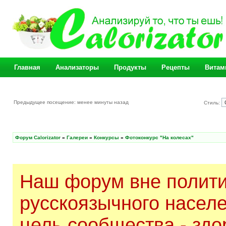
Главная
Анализаторы
Продукты
Рецепты
Витам
Предыдущее посещение: менее минуты назад
Стиль:
Форум Calorizator
»
Галереи
»
Конкурсы
»
Фотоконкурс "На колесах"
Наш форум вне полити
русскоязычного насел
цель сообщества - здо