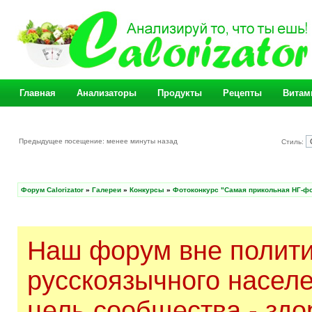
Главная
Анализаторы
Продукты
Рецепты
Витам
Предыдущее посещение: менее минуты назад
Стиль:
Форум Calorizator
»
Галереи
»
Конкурсы
»
Фотоконкурс "Самая прикольная НГ-ф
Наш форум вне полити
русскоязычного насел
цель сообщества - здо