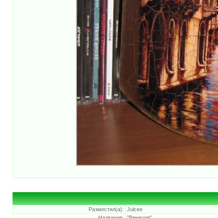
Разместил(а):
Julcee
Название:
"Венеция"