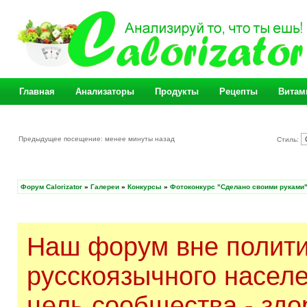
Главная
Анализаторы
Продукты
Рецепты
Витам
Предыдущее посещение: менее минуты назад
Стиль:
Форум Calorizator
»
Галереи
»
Конкурсы
»
Фотоконкурс "Сделано своими руками
Наш форум вне полити
русскоязычного насел
цель сообщества - здо