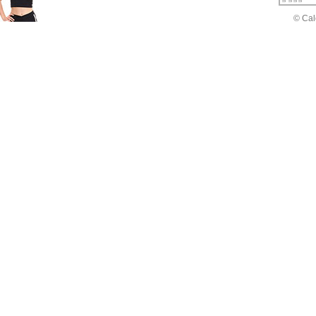
© Cal