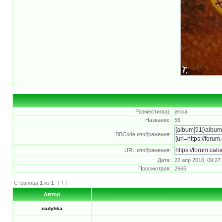
Разместил(а):
jerica
Название:
56
BBCode изображения:
URL изображения:
Дата:
22 апр 2010, 09:27
Просмотров:
2665
Страница
1
из
1
[ 1 ]
Автор
nadyhka