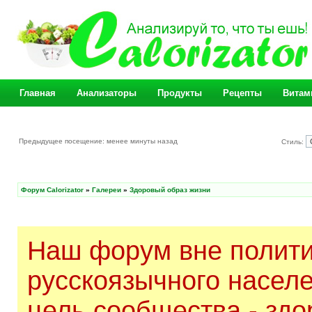
Главная
Анализаторы
Продукты
Рецепты
Витам
Предыдущее посещение: менее минуты назад
Стиль:
Форум Calorizator
»
Галереи
»
Здоровый образ жизни
Наш форум вне полити
русскоязычного насел
цель сообщества - здо