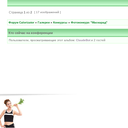
Страница
1
из
2
[ 17 изображений ]
Форум Calorizator
»
Галереи
»
Конкурсы
»
Фотоконкурс "Маскарад"
Кто сейчас на конференции
Пользователи, просматривающие этот альбом:
ClaudeBot
и 2 гостей