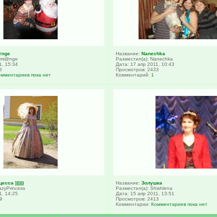
@nge
Название:
Nanechka
emi@nge
Разместил(а): Nanechka
1, 15:34
Дата: 17 апр 2011, 10:43
8
Просмотров: 2433
омментариев пока нет
Комментарий:
1
сса ))))))
Название:
Золушка
azyPrincess
Разместил(а): Shishlena
1, 14:25
Дата: 15 апр 2011, 13:51
9
Просмотров: 2413
Комментарии:
Комментариев пока нет