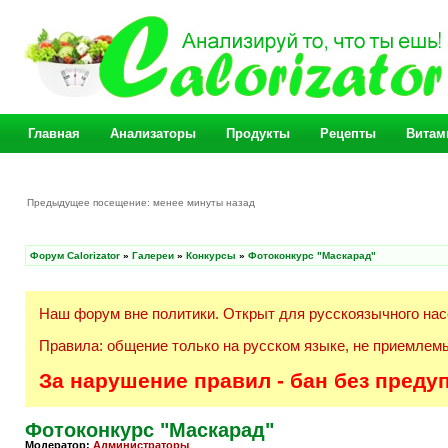
Главная
Анализаторы
Продукты
Рецепты
Витам
Предыдущее посещение: менее минуты назад
Форум Calorizator
»
Галереи
»
Конкурсы
»
Фотоконкурс "Маскарад"
Наш форум вне политики. Открыт для русскоязычного нас
Правила: общение только на русском языке, не приемлемы
За нарушение правил - бан без преду
Фотоконкурс "Маскарад"
Модератор:
Администраторы