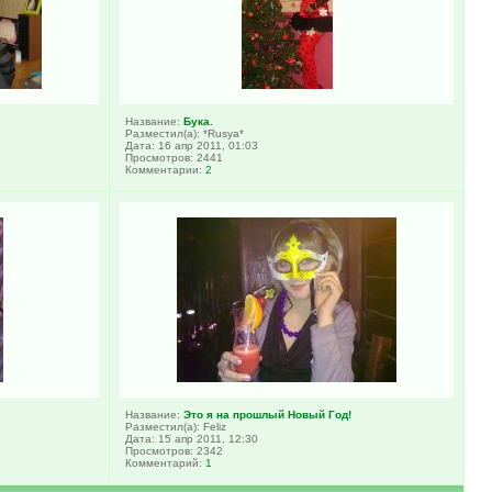
Название:
Бука.
Разместил(а): *Rusya*
Дата: 16 апр 2011, 01:03
Просмотров: 2441
Комментарии:
2
Название:
Это я на прошлый Новый Год!
Разместил(а): Feliz
Дата: 15 апр 2011, 12:30
Просмотров: 2342
Комментарий:
1