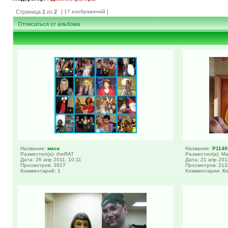
Страница
1
из
2
[ 17 изображений ]
Отписаться от альбома
Название:
маск
Название:
P1140
Разместил(а): theRAT
Разместил(а): М
Дата: 26 апр 2011, 10:11
Дата: 21 апр 201
Просмотров: 3927
Просмотров: 213
Комментарий:
1
Комментарии:
К