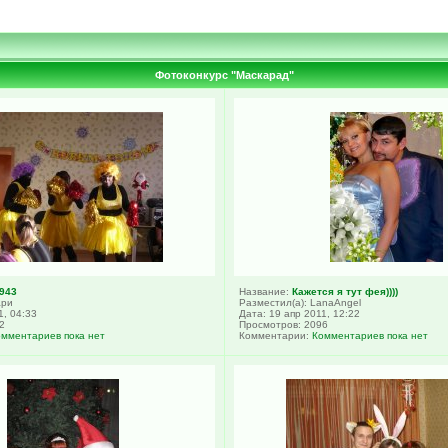
Фотоконкурс "Маскарад"
943
Название:
Кажется я тут фея))))
ари
Разместил(а): LanaAngel
1, 04:33
Дата: 19 апр 2011, 12:22
2
Просмотров: 2096
омментариев пока нет
Комментарии:
Комментариев пока нет