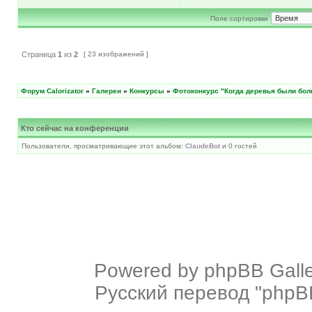
Поле сортировки
Страница
1
из
2
[ 23 изображений ]
Форум Calorizator
»
Галереи
»
Конкурсы
»
Фотоконкурс "Когда деревья были бо
Кто сейчас на конференции
Пользователи, просматривающие этот альбом:
ClaudeBot
и 0 гостей
Powered by
phpBB Galle
Русский перевод "phpBB