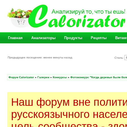
Главная
Анализаторы
Продукты
Рецепты
Витам
Предыдущее посещение: менее минуты назад
Стиль:
Форум Calorizator
»
Галереи
»
Конкурсы
»
Фотоконкурс "Когда деревья были бо
Наш форум вне полити
русскоязычного насел
цель сообщества - здо