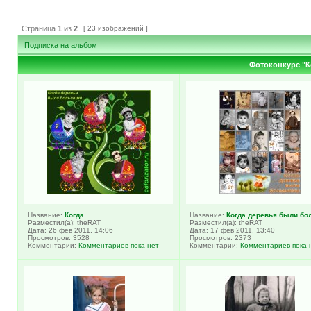
Страница
1
из
2
[ 23 изображений ]
Подписка на альбом
Фотоконкурс "
Название:
Когда
Название:
Когда деревья были бо
Разместил(а): theRAT
Разместил(а): theRAT
Дата: 26 фев 2011, 14:06
Дата: 17 фев 2011, 13:40
Просмотров: 3528
Просмотров: 2373
Комментарии:
Комментариев пока нет
Комментарии:
Комментариев пока 