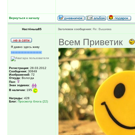
Вернуться к началу
Настёныш85
Заголовок сообщения:
Re: Вышивка
Всем Приветик
Я давно здесь живу
Регистрация:
28.03.2012
Сообщения:
30849
Изображений:
72
Откуда:
Вологда
Пол:
Знак зодиака:
В наличии:
195
Награды:
428
Блог:
Просмотр блога (22)