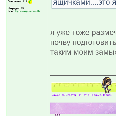
ящичками....это 
В наличии:
212
Награды:
29
Блог:
Просмотр блога (0)
я уже тоже разме
почву подготовить
таким моим замы
______________