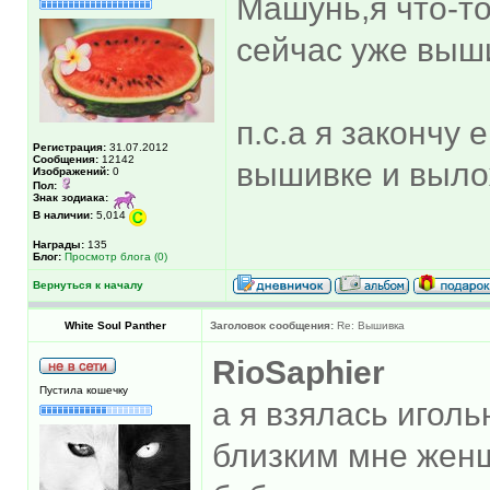
Машунь,я что-то
сейчас уже вы
п.с.а я закончу
Регистрация:
31.07.2012
Сообщения:
12142
вышивке и выло
Изображений:
0
Пол:
Знак зодиака:
В наличии:
5,014
Награды:
135
Блог:
Просмотр блога (0)
Вернуться к началу
White Soul Panther
Заголовок сообщения:
Re: Вышивка
RioSaphier
Пустила кошечку
а я взялась игол
близким мне женщ