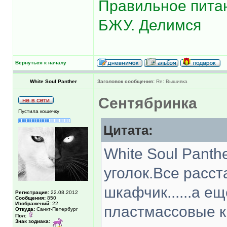
Правильное питан
БЖУ. Делимся
Вернуться к началу
White Soul Panther
Заголовок сообщения:
Re: Вышивка
Сентябринка
Пустила кошечку
Цитата:
White Soul Panth
уголок.Все расст
шкафчик......а е
Регистрация:
22.08.2012
Сообщения:
850
Изображений:
22
пластмассовые к
Откуда:
Санкт-Петербург
Пол:
Знак зодиака: