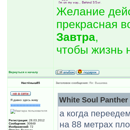
Желание дей
прекрасная в
Завтра
,
чтобы жизнь 
Вернуться к началу
Настёныш85
Заголовок сообщения:
Re: Вышивка
White Soul Panther
Я давно здесь живу
а когда переедем
Регистрация:
28.03.2012
на 88 метрах пл
Сообщения:
30849
Изображений:
72
Откуда:
Вологда