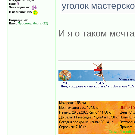
уголок мастерск
Пол:
Знак зодиака:
В наличии:
195
Награды:
428
Блог:
Просмотр блога (22)
И я о таком мечт
______________