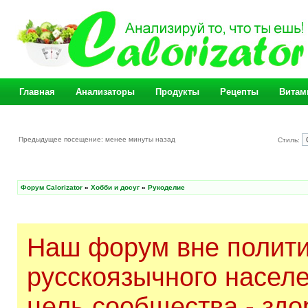
Главная
Анализаторы
Продукты
Рецепты
Витам
Предыдущее посещение: менее минуты назад
Стиль:
Форум Calorizator
»
Хобби и досуг
»
Рукоделие
Наш форум вне полити
русскоязычного насел
цель сообщества - здо