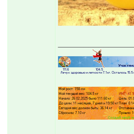
______________