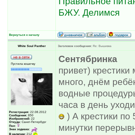
Правильное питан
БЖУ. Делимся
Вернуться к началу
White Soul Panther
Заголовок сообщения:
Re: Вышивка
Сентябринка
Пустила кошечку
привет) крестики 
много, днём ребён
водные процедуры
часа в день уходи
Регистрация:
22.08.2012
) А крестики по
Сообщения:
850
Изображений:
22
Откуда:
Санкт-Петербург
минутки перерывн
Пол:
Знак зодиака:
В наличии:
212