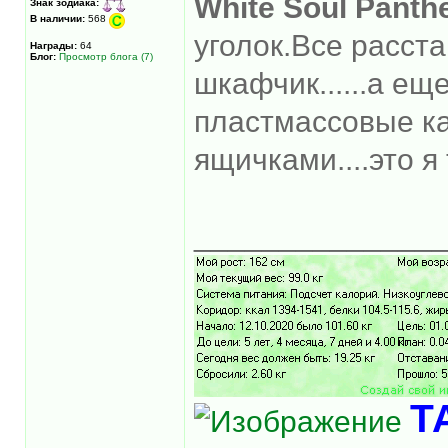
White Soul Panth
Знак зодиака:
В наличии:
568
уголок.Все расста
Награды:
64
Блог:
Просмотр блога (7)
шкафчик......а ещ
пластмассовые к
ящичками....это 
______________
Т