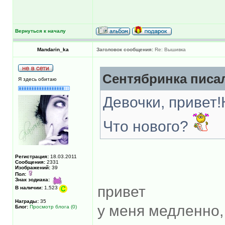
Вернуться к началу
Mandarin_ka
Заголовок сообщения:
Re: Вышивка
Сентябринка писал
Я здесь обитаю
Девочки, привет
Что нового?
Регистрация:
18.03.2011
Сообщения:
2331
Изображений:
39
Пол:
Знак зодиака:
привет
В наличии:
1,523
Награды:
35
у меня медленно, 
Блог:
Просмотр блога (0)