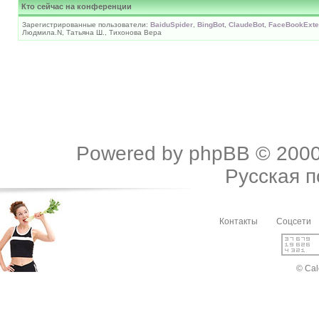
Кто сейчас на конференции
Зарегистрированные пользователи:
BaiduSpider
,
BingBot
,
ClaudeBot
,
FaceBookExter
Людмила.N, Татьяна Ш., Тихонова Вера
Powered by
phpBB
© 2000
Русская 
Контакты
Соцсети
© Cal