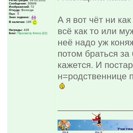
Регистрация:
28.03.2012
Сообщения:
30849
Изображений:
72
Откуда:
Вологда
Пол:
А я вот чёт ни к
Знак зодиака:
В наличии:
195
всё как то или му
Награды:
428
Блог:
Просмотр блога (22)
неё надо уж коня
потом браться за 
кажется. И поста
н=родственнице по
______________