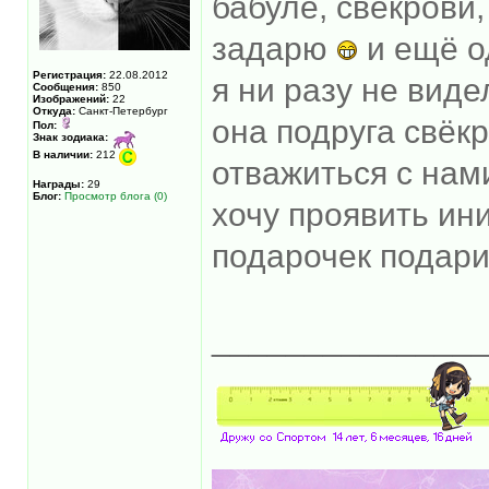
бабуле, свекрови,
задарю
и ещё о
Регистрация:
22.08.2012
я ни разу не вид
Сообщения:
850
Изображений:
22
Откуда:
Санкт-Петербург
она подруга свёкр
Пол:
Знак зодиака:
В наличии:
212
отважиться с нам
Награды:
29
Блог:
Просмотр блога (0)
хочу проявить ини
подарочек подар
______________