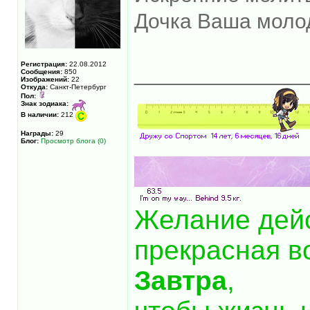
Дочка Ваша моло
Регистрация:
22.08.2012
______________
Сообщения:
850
Изображений:
22
Откуда:
Санкт-Петербург
Пол:
Знак зодиака:
В наличии:
212
Награды:
29
Блог:
Просмотр блога (0)
Желание дей
прекрасная в
Завтра
,