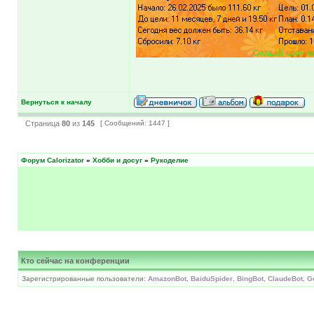
Вернуться к началу
Страница
80
из
145
[ Сообщений: 1447 ]
Форум Calorizator
»
Хобби и досуг
»
Рукоделие
Кто сейчас на конференции
Зарегистрированные пользователи:
AmazonBot
,
BaiduSpider
,
BingBot
,
ClaudeBot
,
G