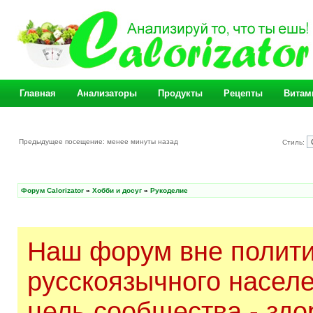
Главная
Анализаторы
Продукты
Рецепты
Витам
Предыдущее посещение: менее минуты назад
Стиль:
Форум Calorizator
»
Хобби и досуг
»
Рукоделие
Наш форум вне полити
русскоязычного насел
цель сообщества - здо