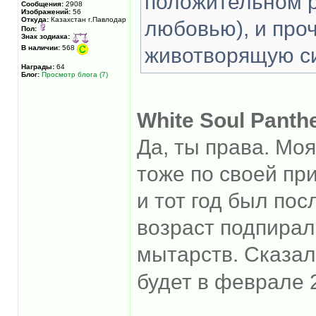
положительном р
Сообщения:
2908
Изображений:
56
Откуда:
Казахстан г.Павлодар
любовью), и проч
Пол:
Знак зодиака:
В наличии:
568
животворящую си
Награды:
64
Блог:
Просмотр блога (7)
White Soul Panth
Да, ты права. Мо
тоже по своей при
и тот год был по
возраст подпирал
мытарств. Сказала
будет в феврале 