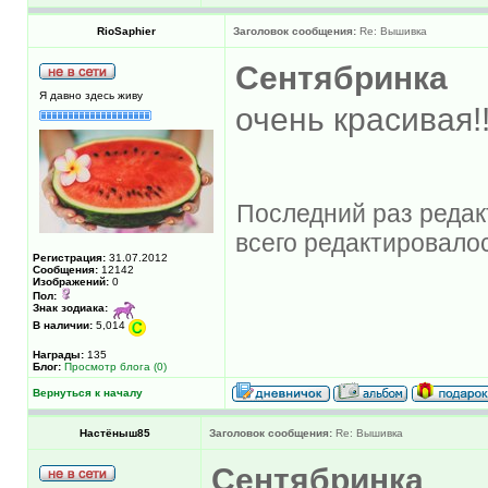
RioSaphier
Заголовок сообщения:
Re: Вышивка
Сентябринка
Я давно здесь живу
очень красивая!!!!!
Последний раз редакт
всего редактировалос
Регистрация:
31.07.2012
Сообщения:
12142
Изображений:
0
Пол:
Знак зодиака:
В наличии:
5,014
Награды:
135
Блог:
Просмотр блога (0)
Вернуться к началу
Настёныш85
Заголовок сообщения:
Re: Вышивка
Сентябринка