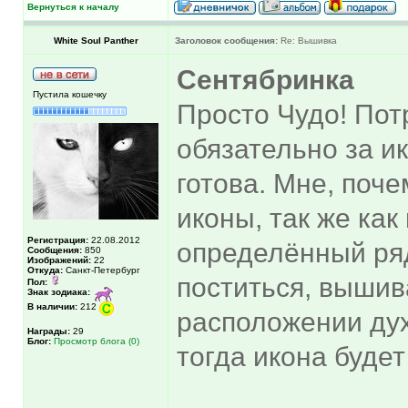
Вернуться к началу
White Soul Panther
Заголовок сообщения:
Re: Вышивка
Сентябринка
Пустила кошечку
Просто Чудо! Пот
обязательно за ик
готова. Мне, поч
иконы, так же как
Регистрация:
22.08.2012
определённый ряд
Сообщения:
850
Изображений:
22
Откуда:
Санкт-Петербург
поститься, вышив
Пол:
Знак зодиака:
В наличии:
212
расположении дух
Награды:
29
Блог:
Просмотр блога (0)
тогда икона буде