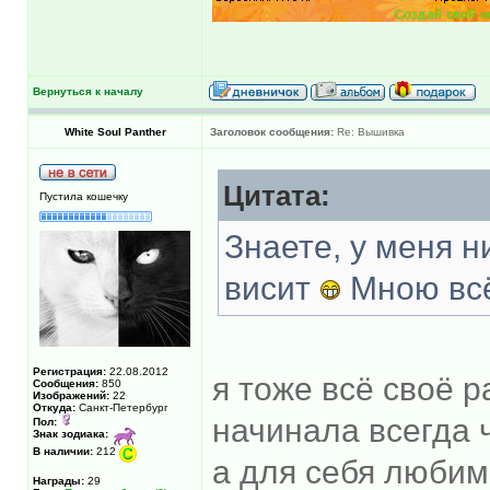
Вернуться к началу
White Soul Panther
Заголовок сообщения:
Re: Вышивка
Цитата:
Пустила кошечку
Знаете, у меня н
висит
Мною вс
Регистрация:
22.08.2012
я тоже всё своё р
Сообщения:
850
Изображений:
22
Откуда:
Санкт-Петербург
начинала всегда 
Пол:
Знак зодиака:
В наличии:
212
а для себя люби
Награды:
29