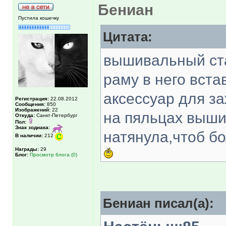
Бениан
Пустила кошечку
Цитата:
вышивальный ст
раму в него вста
аксессуар для з
Регистрация:
22.08.2012
Сообщения:
850
Изображений:
22
на пяльцах вышив
Откуда:
Санкт-Петербург
Пол:
Знак зодиака:
натянула,чтоб б
В наличии:
212
Награды:
29
Блог:
Просмотр блога (0)
Бениан писал(а):