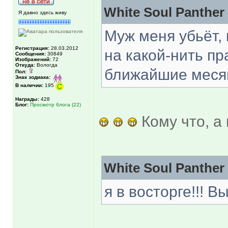
White Soul Panther
Я давно здесь живу
Муж меня убьёт, 
Регистрация:
28.03.2012
на какой-нить пра
Сообщения:
30849
Изображений:
72
Откуда:
Вологда
ближайшие мес
Пол:
Знак зодиака:
В наличии:
195
Награды:
428
Блог:
Просмотр блога (22)
Кому что, а
White Soul Panther
я в восторге!!! 