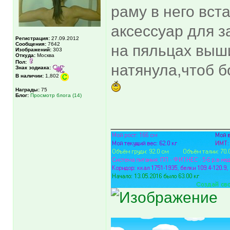
раму в него вст
аксессуар для з
Регистрация:
27.09.2012
Сообщения:
7642
на пяльцах выши
Изображений:
303
Откуда:
Москва
Пол:
натянула,чтоб 
Знак зодиака:
В наличии:
1,802
Награды:
75
Блог:
Просмотр блога (14)
_____________