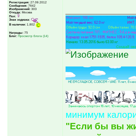
Регистрация:
27.09.2012
Сообщения:
7642
_____________
Изображений:
303
Откуда:
Москва
Пол:
Знак зодиака:
В наличии:
1,802
Награды:
75
Блог:
Просмотр блога (14)
минимум калор
"Если бы вы ж