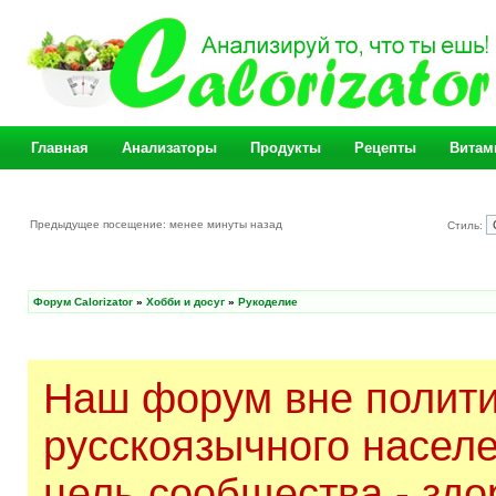
Главная
Анализаторы
Продукты
Рецепты
Витам
Предыдущее посещение: менее минуты назад
Стиль:
Форум Calorizator
»
Хобби и досуг
»
Рукоделие
Наш форум вне полити
русскоязычного насел
цель сообщества - здо