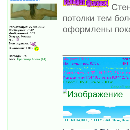
Стен
потолки тем бо
оформлены пок
Регистрация:
27.09.2012
Сообщения:
7642
Изображений:
303
Откуда:
Москва
Пол:
Знак зодиака:
В наличии:
1,802
_____________
Награды:
75
Блог:
Просмотр блога (14)