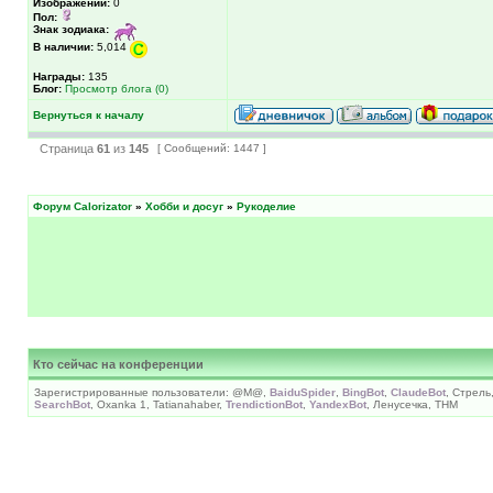
Изображений:
0
Пол:
Знак зодиака:
В наличии:
5,014
Награды:
135
Блог:
Просмотр блога (0)
Вернуться к началу
Страница
61
из
145
[ Сообщений: 1447 ]
Форум Calorizator
»
Хобби и досуг
»
Рукоделие
Кто сейчас на конференции
Зарегистрированные пользователи: @M@,
BaiduSpider
,
BingBot
,
ClaudeBot
, Стрель
SearchBot
, Oxanka 1, Tatianahaber,
TrendictionBot
,
YandexBot
, Ленусечка, ТНМ