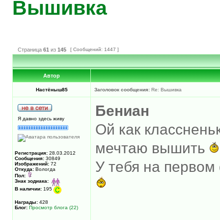
Вышивка
Страница
61
из
145
[ Сообщений: 1447 ]
Автор
Настёныш85
Заголовок сообщения:
Re: Вышивка
Бениан
Я давно здесь живу
Ой как класснень
мечтаю вышить
Регистрация:
28.03.2012
Сообщения:
30849
У тебя на первом
Изображений:
72
Откуда:
Вологда
Пол:
Знак зодиака:
В наличии:
195
Награды:
428
Блог:
Просмотр блога (22)
______________