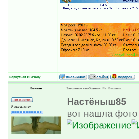
Вернуться к началу
Бениан
Заголовок сообщения:
Re: Вышивка
Настёныш85
Я здесь живу
вот нашла фото