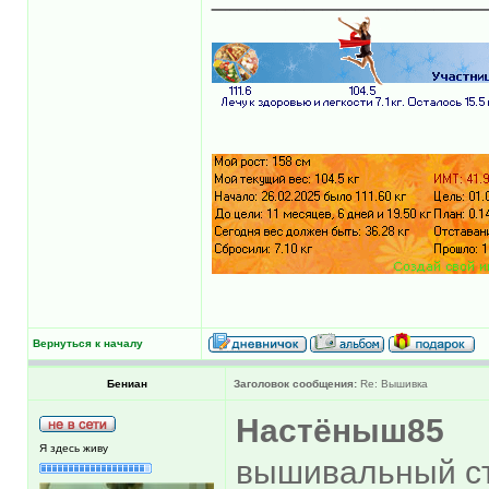
Вернуться к началу
Бениан
Заголовок сообщения:
Re: Вышивка
Настёныш85
Я здесь живу
вышивальный с