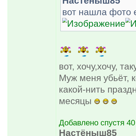
Настёныш85
вот нашла фото 
вот, хочу,хочу, та
Муж меня убьёт, к
какой-нить праздн
месяцы
Добавлено спустя 40
Настёныш85