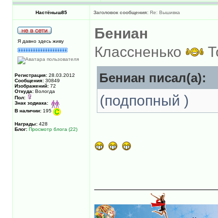
Настёныш85
Заголовок сообщения:
Re: Вышивка
Бениан
Я давно здесь живу
Классненько
Т
Бениан писал(а):
Регистрация:
28.03.2012
Сообщения:
30849
Изображений:
72
Откуда:
Вологда
(подпопный )
Пол:
Знак зодиака:
В наличии:
195
Награды:
428
Блог:
Просмотр блога (22)
______________