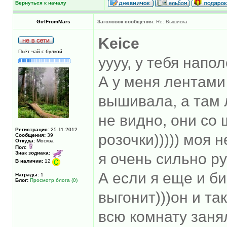
Вернуться к началу
GirlFromMars
Заголовок сообщения:
Re: Вышивка
Keice
Пьёт чай с булкой
уууу, у тебя напо
А у меня лентами
вышивала, а там 
не видно, они со
Регистрация:
25.11.2012
розочки))))) моя 
Сообщения:
39
Откуда:
Москва
Пол:
Знак зодиака:
я очень сильно ру
В наличии:
12
А если я еще и б
Награды:
1
Блог:
Просмотр блога (0)
выгонит)))он и та
всю комнату зан