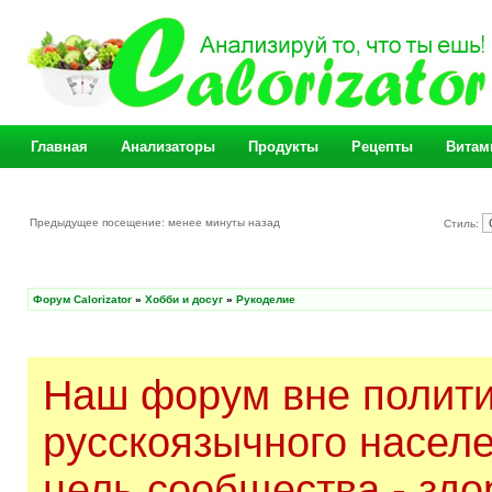
Главная
Анализаторы
Продукты
Рецепты
Витам
Предыдущее посещение: менее минуты назад
Стиль:
Форум Calorizator
»
Хобби и досуг
»
Рукоделие
Наш форум вне полити
русскоязычного насел
цель сообщества - здо