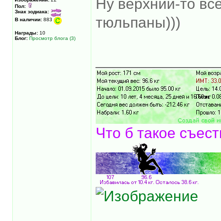
Ну верхний-то вс
Пол:
Знак зодиака:
тюльпаны)))
В наличии:
883
Награды:
10
Блог:
Просмотр блога (3)
______________
Что б такое съест