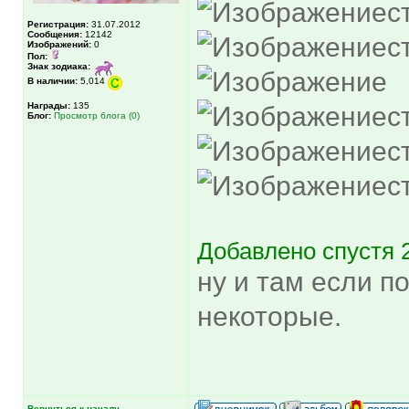
с
Регистрация:
31.07.2012
Сообщения:
12142
с
Изображений:
0
Пол:
Знак зодиака:
В наличии:
5,014
Награды:
135
с
Блог:
Просмотр блога (0)
с
с
Добавлено спустя 
ну и там если п
некоторые.
Вернуться к началу