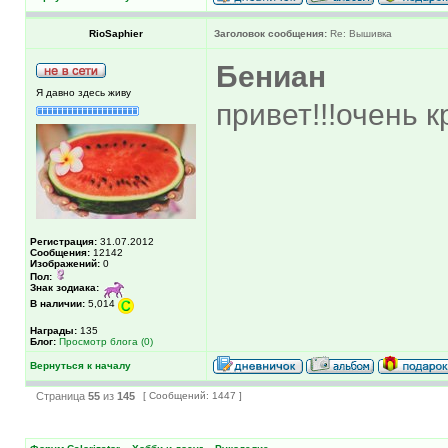
RioSaphier
Заголовок сообщения:
Re: Вышивка
Бениан
Я давно здесь живу
привет!!!очень кра
Регистрация:
31.07.2012
Сообщения:
12142
Изображений:
0
Пол:
Знак зодиака:
В наличии:
5,014
Награды:
135
Блог:
Просмотр блога (0)
Вернуться к началу
Страница
55
из
145
[ Сообщений: 1447 ]