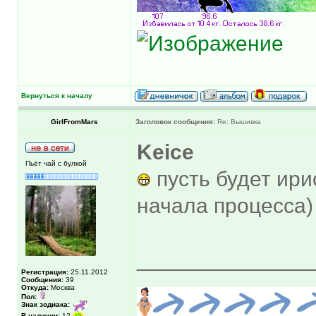
Вернуться к началу
GirlFromMars
Заголовок сообщения:
Re: Вышивка
Keice
Пьёт чай с булкой
пусть будет ири
начала процесса
______________
Регистрация:
25.11.2012
Сообщения:
39
Откуда:
Москва
Пол:
Знак зодиака:
В наличии:
12