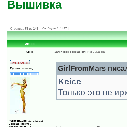
Вышивка
Страница
55
из
145
[ Сообщений: 1447 ]
Автор
Keice
Заголовок сообщения:
Re: Вышивка
GirlFromMars писал
Пустила кошечку
Keice
Только это не ир
Регистрация:
21.03.2011
Сообщения:
957
Изображений:
22