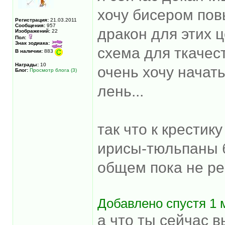
хочу бисером пов
Регистрация:
21.03.2011
Сообщения:
957
дракон для этих 
Изображений:
22
Пол:
Знак зодиака:
схема для ткачес
В наличии:
883
Награды:
10
очень хочу начат
Блог:
Просмотр блога (3)
лень...
так что к крестик
ирисы-тюльпаны 
общем пока не ре
Добавлено спустя 1 
а что ты сейчас