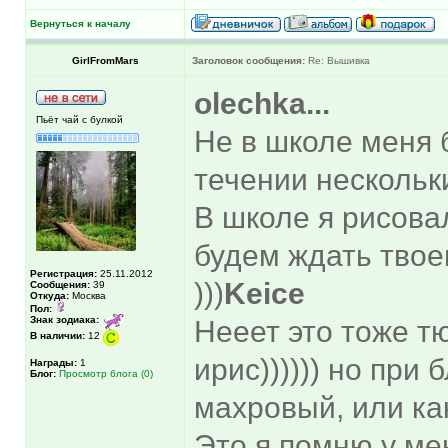
Вернуться к началу
GirlFromMars
Заголовок сообщения:
Re: Вышивка
olechka...
Пьёт чай с булкой
Не в школе меня 
течении нескольки
В школе я рисовал
будем ждать твое
Регистрация:
25.11.2012
)))
Keice
Сообщения:
39
Откуда:
Москва
Пол:
Знак зодиака:
Нееет это тоже т
В наличии:
12
ирис)))))) но пр
Награды:
1
Блог:
Просмотр блога (0)
махровый, или ка
Это я помню у ме