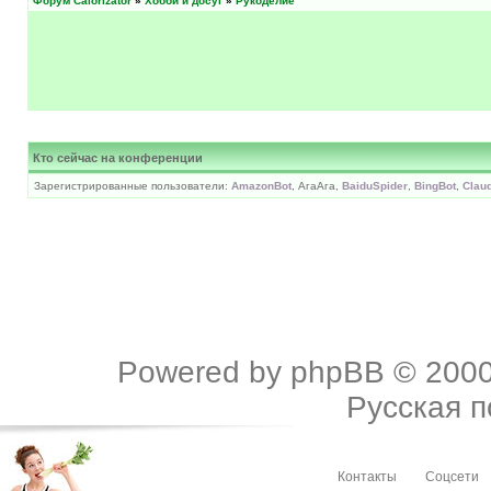
Форум Calorizator
»
Хобби и досуг
»
Рукоделие
Кто сейчас на конференции
Зарегистрированные пользователи:
AmazonBot
, АгаАга,
BaiduSpider
,
BingBot
,
Clau
Powered by
phpBB
© 2000
Русская 
Контакты
Соцсети