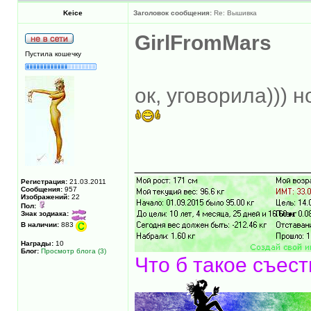
Keice
Заголовок сообщения:
Re: Вышивка
GirlFromMars
Пустила кошечку
ок, уговорила))) 
______________
Регистрация:
21.03.2011
Сообщения:
957
Изображений:
22
Пол:
Знак зодиака:
В наличии:
883
Награды:
10
Блог:
Просмотр блога (3)
Что б такое съест