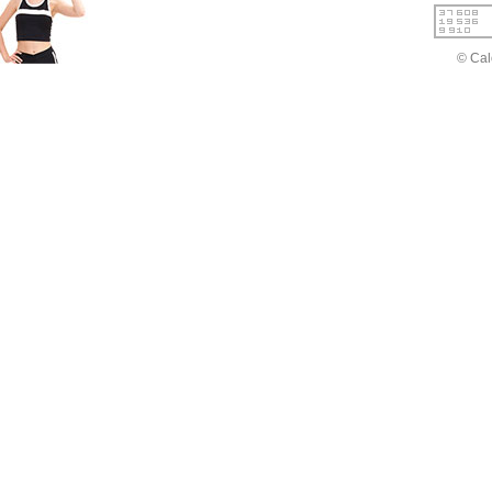
© Cal