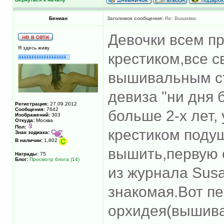
Бениан
Заголовок сообщения:
Re: Вышивка
Девочки всем п
Я здесь живу
крестиком,все с
вышивальным с
девиза "ни дня 
Регистрация:
27.09.2012
Сообщения:
7642
больше 2-х лет,
Изображений:
303
Откуда:
Москва
Пол:
крестиком подуш
Знак зодиака:
В наличии:
1,802
вышить,первую 
Награды:
75
Блог:
Просмотр блога (14)
из журнала Susa
знакомая.Вот пе
орхидея(вышива