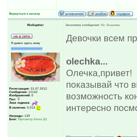
Вернуться к началу
RioSaphier
Заголовок сообщения:
Re: Вышивка
Девочки всем п
Я давно здесь живу
olechka...
Олечка,привет!
показывай что в
Регистрация:
31.07.2012
Сообщения:
12142
возможность ко
Изображений:
0
Пол:
Знак зодиака:
интересно посмо
В наличии:
5,014
Награды:
135
Блог:
Просмотр блога (0)