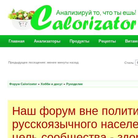
Главная
Анализаторы
Продукты
Рецепты
Витам
Предыдущее посещение: менее минуты назад
Стиль:
Форум Calorizator
»
Хобби и досуг
»
Рукоделие
Наш форум вне полити
русскоязычного насел
цель сообщества - здо