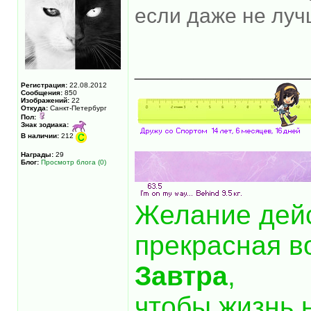
если даже не лу
______________
Регистрация:
22.08.2012
Сообщения:
850
Изображений:
22
Откуда:
Санкт-Петербург
Пол:
Знак зодиака:
В наличии:
212
Награды:
29
Блог:
Просмотр блога (0)
Желание дей
прекрасная в
Завтра
,
чтобы жизнь 