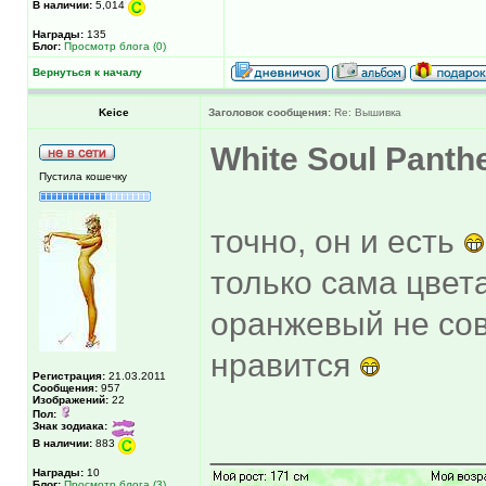
В наличии:
5,014
Награды:
135
Блог:
Просмотр блога (0)
Вернуться к началу
Keice
Заголовок сообщения:
Re: Вышивка
White Soul Panth
Пустила кошечку
точно, он и есть
только сама цвета
оранжевый не сов
нравится
Регистрация:
21.03.2011
Сообщения:
957
Изображений:
22
Пол:
Знак зодиака:
______________
В наличии:
883
Награды:
10
Блог:
Просмотр блога (3)