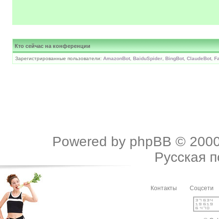
Кто сейчас на конференции
Зарегистрированные пользователи:
AmazonBot
,
BaiduSpider
,
BingBot
,
ClaudeBot
,
F
Powered by
phpBB
© 2000
Русская 
Контакты
Соцсети