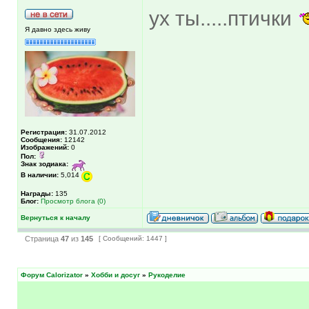
ух ты.....птички
Я давно здесь живу
Регистрация:
31.07.2012
Сообщения:
12142
Изображений:
0
Пол:
Знак зодиака:
В наличии:
5,014
Награды:
135
Блог:
Просмотр блога (0)
Вернуться к началу
Страница
47
из
145
[ Сообщений: 1447 ]
Форум Calorizator
»
Хобби и досуг
»
Рукоделие