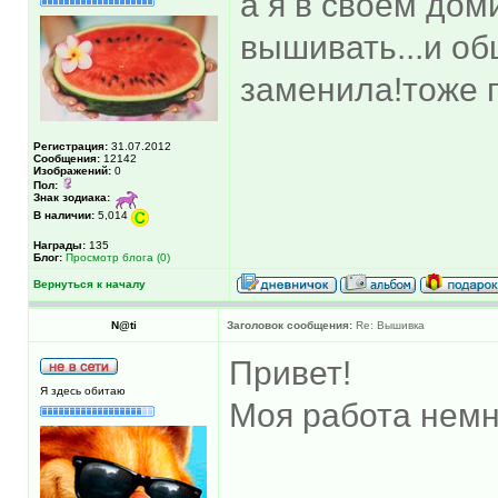
а я в своем дом
вышивать...и об
заменила!тоже 
Регистрация:
31.07.2012
Сообщения:
12142
Изображений:
0
Пол:
Знак зодиака:
В наличии:
5,014
Награды:
135
Блог:
Просмотр блога (0)
Вернуться к началу
N@ti
Заголовок сообщения:
Re: Вышивка
Привет!
Я здесь обитаю
Моя работа немн