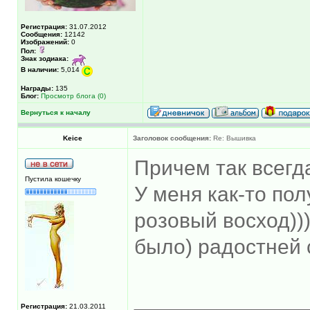
Регистрация:
31.07.2012
Сообщения:
12142
Изображений:
0
Пол:
Знак зодиака:
В наличии:
5,014
Награды:
135
Блог:
Просмотр блога (0)
Вернуться к началу
Keice
Заголовок сообщения:
Re: Вышивка
Причем так всегда
Пустила кошечку
У меня как-то по
розовый восход))
было) радостней 
______________
Регистрация:
21.03.2011