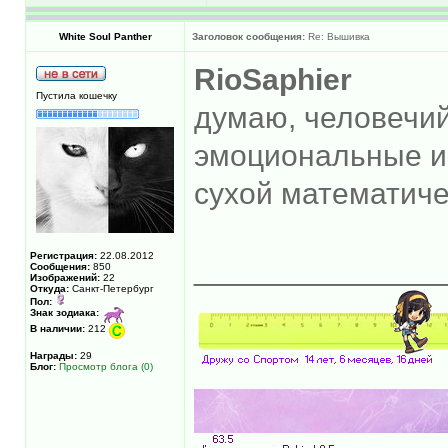
White Soul Panther
Заголовок сообщения:
Re: Вышивка
RioSaphier
Пустила кошечку
думаю, человечий
эмоциональные и 
сухой математиче
Регистрация:
22.08.2012
______________
Сообщения:
850
Изображений:
22
Откуда:
Санкт-Петербург
Пол:
Знак зодиака:
В наличии:
212
Награды:
29
Блог:
Просмотр блога (0)