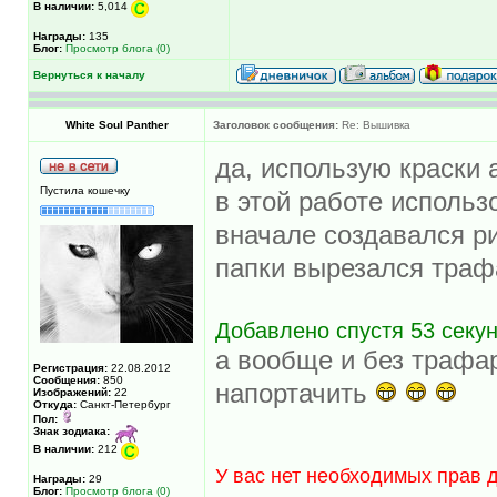
В наличии:
5,014
Награды:
135
Блог:
Просмотр блога (0)
Вернуться к началу
White Soul Panther
Заголовок сообщения:
Re: Вышивка
да, использую краски 
Пустила кошечку
в этой работе исполь
вначале создавался р
папки вырезался траф
Добавлено спустя 53 секу
а вообще и без трафа
Регистрация:
22.08.2012
Сообщения:
850
напортачить
Изображений:
22
Откуда:
Санкт-Петербург
Пол:
Знак зодиака:
В наличии:
212
У вас нет необходимых прав 
Награды:
29
Блог:
Просмотр блога (0)