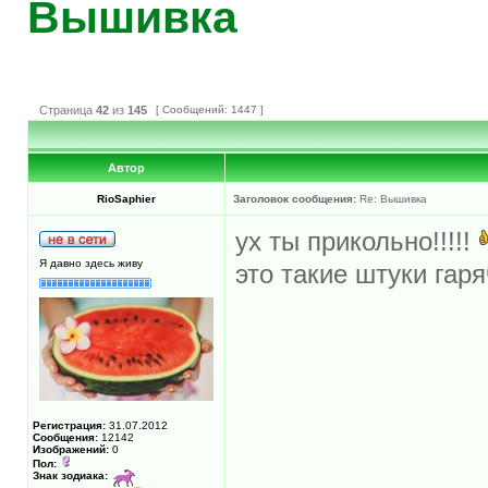
Вышивка
Страница
42
из
145
[ Сообщений: 1447 ]
Автор
RioSaphier
Заголовок сообщения:
Re: Вышивка
ух ты прикольно!!!!!
Я давно здесь живу
это такие штуки гар
Регистрация:
31.07.2012
Сообщения:
12142
Изображений:
0
Пол:
Знак зодиака: