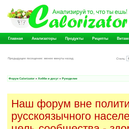
Главная
Анализаторы
Продукты
Рецепты
Витам
Предыдущее посещение: менее минуты назад
Стиль:
Форум Calorizator
»
Хобби и досуг
»
Рукоделие
Наш форум вне полити
русскоязычного насел
цель сообщества - здо