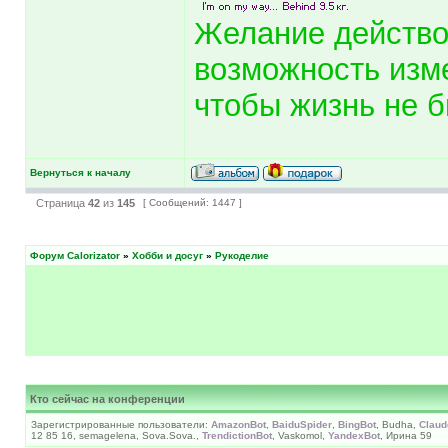
Желание действ
возможность изм
чтобы жизнь не б
Вернуться к началу
Страница
42
из
145
[ Сообщений: 1447 ]
Форум Calorizator
»
Хобби и досуг
»
Рукоделие
Кто сейчас на конференции
Зарегистрированные пользователи:
AmazonBot
,
BaiduSpider
,
BingBot
, Budha,
Claud
12 85 16, semagelena, Sova.Sova.,
TrendictionBot
, Vaskomol,
YandexBot
, Ирина 59