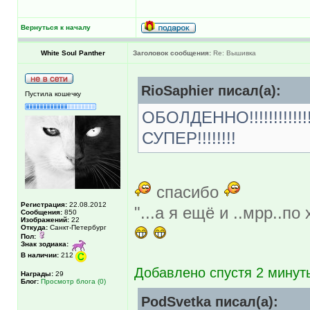
Вернуться к началу
White Soul Panther
Заголовок сообщения:
Re: Вышивка
RioSaphier писал(а):
Пустила кошечку
ОБОЛДЕННО!!!!!!!!!!!!!!!!
СУПЕР!!!!!!!!
спасибо
Регистрация:
22.08.2012
"...а я ещё и ..мрр..п
Сообщения:
850
Изображений:
22
Откуда:
Санкт-Петербург
Пол:
Знак зодиака:
В наличии:
212
Добавлено спустя 2 минуты
Награды:
29
Блог:
Просмотр блога (0)
PodSvetka писал(а):