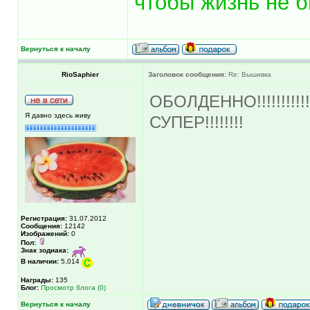
чтобы жизнь не б
Вернуться к началу
RioSaphier
Заголовок сообщения:
Re: Вышивка
ОБОЛДЕННО!!!!!!!!!!!!!!!
Я давно здесь живу
СУПЕР!!!!!!!!
Регистрация:
31.07.2012
Сообщения:
12142
Изображений:
0
Пол:
Знак зодиака:
В наличии:
5,014
Награды:
135
Блог:
Просмотр блога (0)
Вернуться к началу