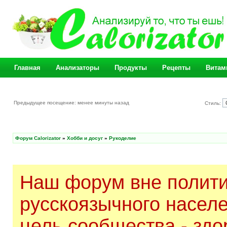
Главная
Анализаторы
Продукты
Рецепты
Витам
Предыдущее посещение: менее минуты назад
Стиль:
Форум Calorizator
»
Хобби и досуг
»
Рукоделие
Наш форум вне полити
русскоязычного насел
цель сообщества - здо