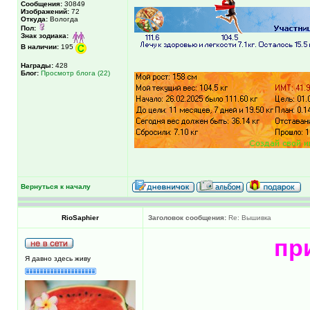
Сообщения:
30849
Изображений:
72
Откуда:
Вологда
Пол:
Знак зодиака:
В наличии:
195
Награды:
428
Блог:
Просмотр блога (22)
Вернуться к началу
RioSaphier
Заголовок сообщения:
Re: Вышивка
при
Я давно здесь живу