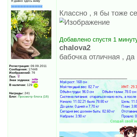
Я давно здесь живу
Классно , я бы тоже 
Добавлено спустя 1 минуту
chalova2
бабочка отличная , д
Регистрация:
09.09.2011
Сообщения:
17446
Изображений:
76
_________________
Пол:
Знак зодиака:
В наличии:
129
Награды:
241
Блог:
Просмотр блога (16)