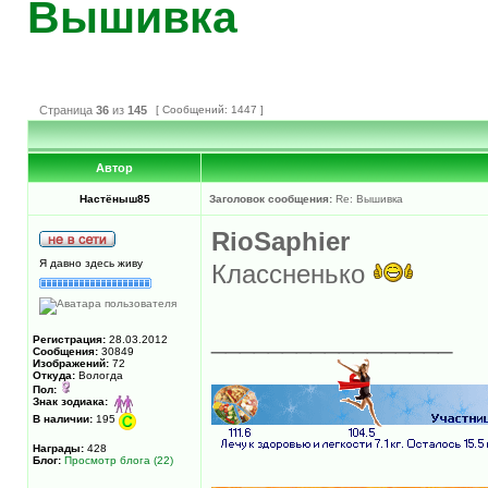
Вышивка
Страница
36
из
145
[ Сообщений: 1447 ]
Автор
Настёныш85
Заголовок сообщения:
Re: Вышивка
RioSaphier
Я давно здесь живу
Классненько
_________________
Регистрация:
28.03.2012
Сообщения:
30849
Изображений:
72
Откуда:
Вологда
Пол:
Знак зодиака:
В наличии:
195
Награды:
428
Блог:
Просмотр блога (22)