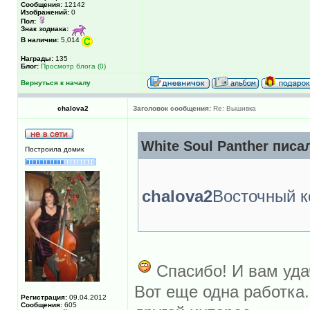
Сообщения:
12142
Изображений:
0
Пол:
Знак зодиака:
В наличии:
5,014
Награды:
135
Блог:
Просмотр блога (0)
Вернуться к началу
chalova2
Заголовок сообщения:
Re: Вышивка
White Soul Panther писал
Построила домик
chalova2
Восточный к
Спасибо! И вам удач
Вот еще одна работка..
Регистрация:
09.04.2012
Сообщения:
605