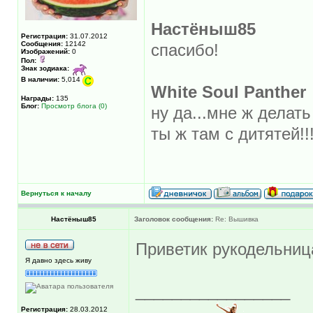
Настёныш85
Регистрация:
31.07.2012
Сообщения:
12142
спасибо!
Изображений:
0
Пол:
Знак зодиака:
В наличии:
5,014
White Soul Panther
Награды:
135
Блог:
Просмотр блога (0)
ну да...мне ж делат
ты ж там с дитятей!!!
Вернуться к началу
Настёныш85
Заголовок сообщения:
Re: Вышивка
Приветик рукодельни
Я давно здесь живу
_________________
Регистрация:
28.03.2012