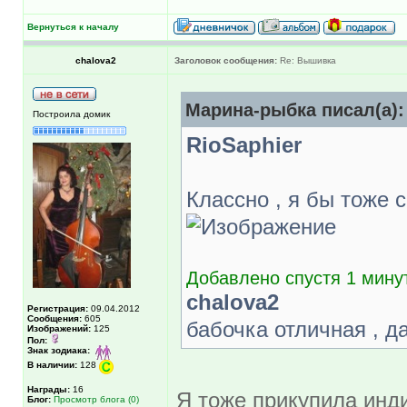
Вернуться к началу
chalova2
Заголовок сообщения:
Re: Вышивка
Марина-рыбка писал(а):
Построила домик
RioSaphier
Классно , я бы тоже
Добавлено спустя 1 минут
chalova2
Регистрация:
09.04.2012
Сообщения:
605
бабочка отличная , 
Изображений:
125
Пол:
Знак зодиака:
В наличии:
128
Награды:
16
Я тоже прикупила инди
Блог:
Просмотр блога (0)