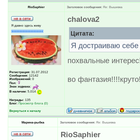
RioSaphier
Заголовок сообщения:
Re: Вышивка
chalova2
Я давно здесь живу
Цитата:
Я достраиваю себе 
похвальные интерес
Регистрация:
31.07.2012
Сообщения:
12142
во фантазия!!!!круто!!!
Изображений:
0
Пол:
Знак зодиака:
В наличии:
5,014
Награды:
135
Блог:
Просмотр блога (0)
Вернуться к началу
Марина-рыбка
Заголовок сообщения:
Re: Вышивка
RioSaphier