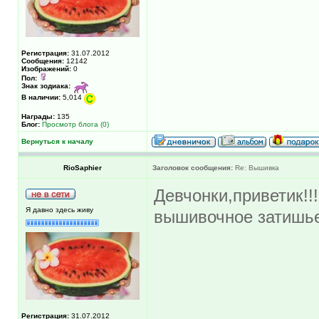
Регистрация:
31.07.2012
Сообщения:
12142
Изображений:
0
Пол:
Знак зодиака:
В наличии:
5,014
Награды:
135
Блог:
Просмотр блога (0)
Вернуться к началу
RioSaphier
Заголовок сообщения:
Re: Вышивка
Девчонки,приветик!!!
Я давно здесь живу
вышивочное затишь
Регистрация:
31.07.2012