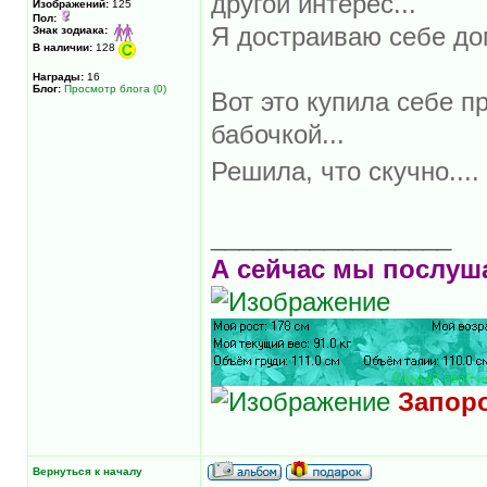
другой интерес...
Изображений:
125
Пол:
Я достраиваю себе до
Знак зодиака:
В наличии:
128
Награды:
16
Блог:
Просмотр блога (0)
Вот это купила себе п
бабочкой...
Решила, что скучно....
_________________
А сейчас мы послуша
Запоро
Вернуться к началу