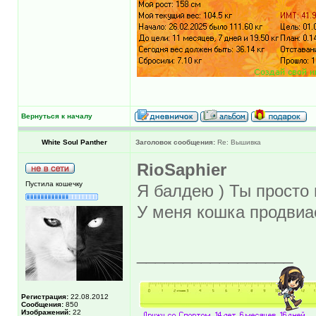
Вернуться к началу
White Soul Panther
Заголовок сообщения:
Re: Вышивка
RioSaphier
Пустила кошечку
Я балдею ) Ты просто
У меня кошка продвиа
_________________
Регистрация:
22.08.2012
Сообщения:
850
Изображений:
22