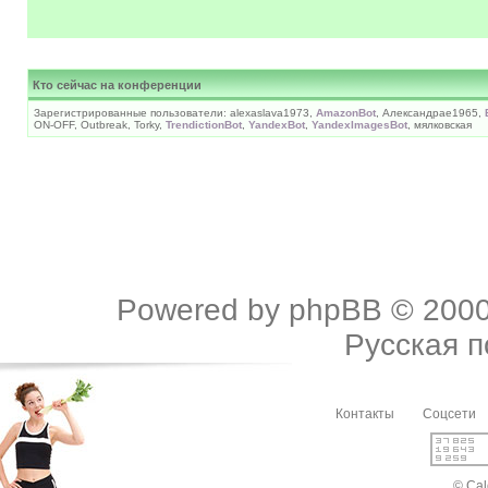
Кто сейчас на конференции
Зарегистрированные пользователи: alexaslava1973,
AmazonBot
, Александраe1965,
ON-OFF, Outbreak, Torky,
TrendictionBot
,
YandexBot
,
YandexImagesBot
, мялковская
Powered by
phpBB
© 2000
Русская 
Контакты
Соцсети
© Cal