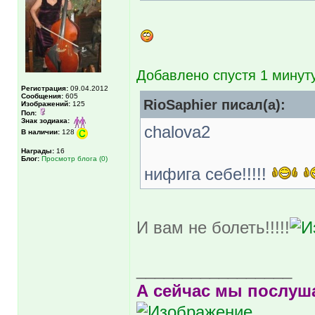
Добавлено спустя 1 минуту
Регистрация:
09.04.2012
Сообщения:
605
RioSaphier писал(а):
Изображений:
125
Пол:
Знак зодиака:
chalova2
В наличии:
128
Награды:
16
Блог:
Просмотр блога (0)
нифига себе!!!!!
И вам не болеть!!!!!
_________________
А сейчас мы послуша