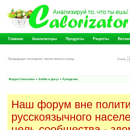
Главная
Анализаторы
Продукты
Рецепты
Витам
Предыдущее посещение: менее минуты назад
Стиль:
Форум Calorizator
»
Хобби и досуг
»
Рукоделие
Наш форум вне полити
русскоязычного насел
цель сообщества - здо