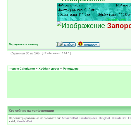
Запоро
Вернуться к началу
Страница
30
из
145
[ Сообщений: 1447 ]
Форум Calorizator
»
Хобби и досуг
»
Рукоделие
Кто сейчас на конференции
Зарегистрированные пользователи:
AmazonBot
,
BaiduSpider
,
BingBot
,
ClaudeBot
,
F
vvikf,
YandexBot