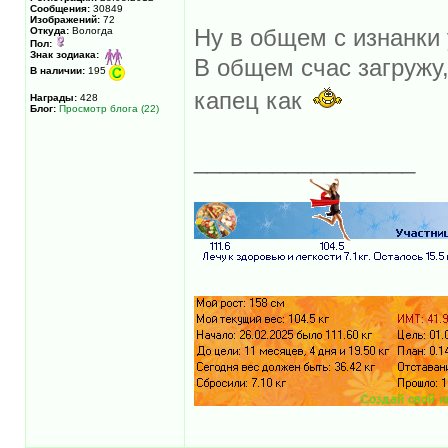
Сообщения:
30849
Изображений:
72
Откуда:
Вологда
Ну в общем с изнанки
Пол:
Знак зодиака:
В общем счас загружу,
В наличии:
195
капец как
Награды:
428
Блог:
Просмотр блога (22)
_________________