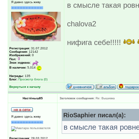
Я давно здесь живу
в смысле такая ровн
chalova2
нифига себе!!!!!
Регистрация:
31.07.2012
Сообщения:
12142
Изображений:
0
Пол:
Знак зодиака:
В наличии:
5,014
Награды:
135
Блог:
Просмотр блога (0)
Вернуться к началу
Настёныш85
Заголовок сообщения:
Re: Вышивка
RioSaphier писал(а):
Я давно здесь живу
в смысле такая ровне
Регистрация:
28.03.2012