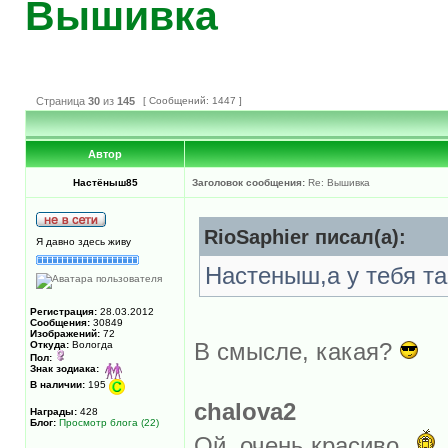
Вышивка
Страница
30
из
145
[ Сообщений: 1447 ]
Автор
Настёныш85
Заголовок сообщения:
Re: Вышивка
RioSaphier писал(а):
Я давно здесь живу
Настеныш,а у тебя т
Регистрация:
28.03.2012
Сообщения:
30849
Изображений:
72
Откуда:
Вологда
В смысле, какая?
Пол:
Знак зодиака:
В наличии:
195
chalova2
Награды:
428
Блог:
Просмотр блога (22)
Ой, очень красиво