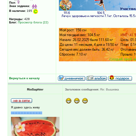
Пол:
Знак зодиака:
В наличии:
195
Награды:
428
Блог:
Просмотр блога (22)
Вернуться к началу
RioSaphier
Заголовок сообщения:
Re: Вышивка
Я давно здесь живу