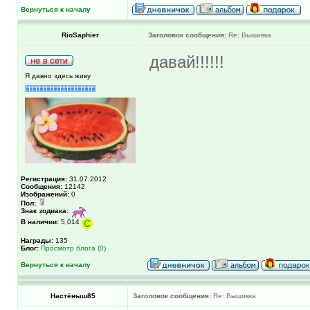
Вернуться к началу
RioSaphier
Заголовок сообщения:
Re: Вышивка
давай!!!!!!
Я давно здесь живу
Регистрация:
31.07.2012
Сообщения:
12142
Изображений:
0
Пол:
Знак зодиака:
В наличии:
5,014
Награды:
135
Блог:
Просмотр блога (0)
Вернуться к началу
Настёныш85
Заголовок сообщения:
Re: Вышивка