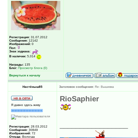
Регистрация:
31.07.2012
Сообщения:
12142
Изображений:
0
Пол:
Знак зодиака:
В наличии:
5,014
Награды:
135
Блог:
Просмотр блога (0)
Вернуться к началу
Настёныш85
Заголовок сообщения:
Re: Вышивка
RioSaphier
Я давно здесь живу
_________________
Регистрация:
28.03.2012
Сообщения:
30849
Изображений:
72
Откуда:
Вологда