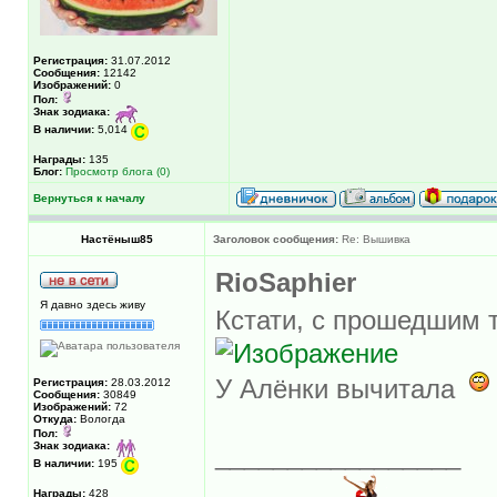
Регистрация:
31.07.2012
Сообщения:
12142
Изображений:
0
Пол:
Знак зодиака:
В наличии:
5,014
Награды:
135
Блог:
Просмотр блога (0)
Вернуться к началу
Настёныш85
Заголовок сообщения:
Re: Вышивка
RioSaphier
Я давно здесь живу
Кстати, с прошедшим
У Алёнки вычитала
Регистрация:
28.03.2012
Сообщения:
30849
Изображений:
72
Откуда:
Вологда
Пол:
Знак зодиака:
_________________
В наличии:
195
Награды:
428