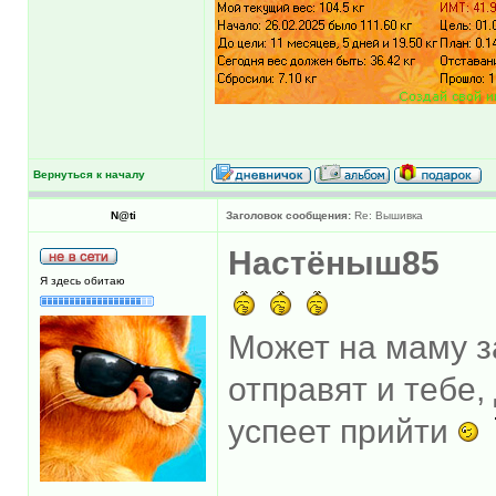
Вернуться к началу
N@ti
Заголовок сообщения:
Re: Вышивка
Настёныш85
Я здесь обитаю
Может на маму за
отправят и тебе,
успеет прийти