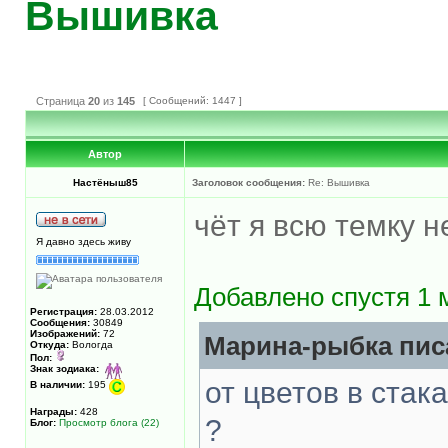
Вышивка
Страница
20
из
145
[ Сообщений: 1447 ]
Автор
Настёныш85
Заголовок сообщения:
Re: Вышивка
чёт я всю темку 
Я давно здесь живу
Добавлено спустя 1 
Регистрация:
28.03.2012
Сообщения:
30849
Изображений:
72
Марина-рыбка писа
Откуда:
Вологда
Пол:
Знак зодиака:
от цветов в стак
В наличии:
195
Награды:
428
?
Блог:
Просмотр блога (22)