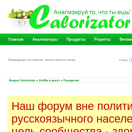
Главная
Анализаторы
Продукты
Рецепты
Витам
Предыдущее посещение: менее минуты назад
Стиль:
Форум Calorizator
»
Хобби и досуг
»
Рукоделие
Наш форум вне полити
русскоязычного насел
цель сообщества - здо