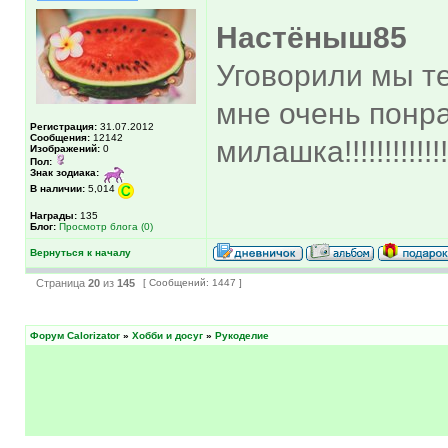
Настёныш85
Уговорили мы те
мне очень понра
Регистрация:
31.07.2012
Сообщения:
12142
милашка!!!!!!!!!!!!!
Изображений:
0
Пол:
Знак зодиака:
В наличии:
5,014
Награды:
135
Блог:
Просмотр блога (0)
Вернуться к началу
Страница
20
из
145
[ Сообщений: 1447 ]
Форум Calorizator
»
Хобби и досуг
»
Рукоделие