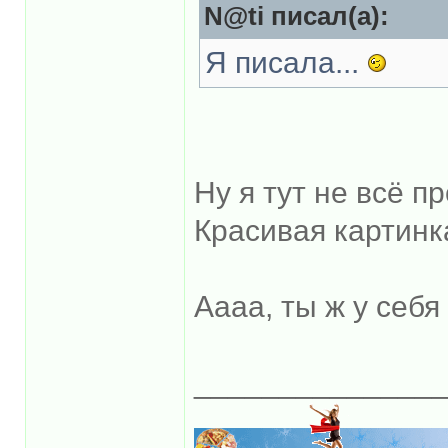
N@ti писал(а):
Я писала...
Ну я тут не всё 
Красивая картин
Аааа, ты ж у себ
______________