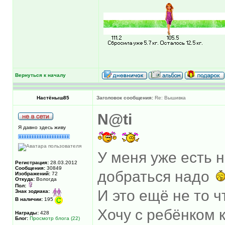
Вернуться к началу
Настёныш85
Заголовок сообщения:
Re: Вышивка
N@ti
Я давно здесь живу
У меня уже есть н
Регистрация:
28.03.2012
Сообщения:
30849
добраться надо
Изображений:
72
Откуда:
Вологда
Пол:
И это ещё не то ч
Знак зодиака:
В наличии:
195
Хочу с ребёнком к
Награды:
428
Блог:
Просмотр блога (22)