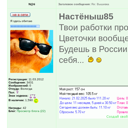
N@ti
Заголовок сообщения:
Re: Вышивка
Настёныш85
Я здесь обитаю
Твои работки пр
Цветочки вообщ
Будешь в России
себя...
______________
Регистрация:
11.03.2012
Сообщения:
3431
Изображений:
0
Откуда:
Вологда
Пол:
Знак зодиака:
В наличии:
1,590
Награды:
42
Блог:
Просмотр блога (22)