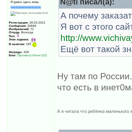
N@ti писал(а):
Я давно здесь живу
А почему заказат
Регистрация:
28.03.2012
Я вот с этого са
Сообщения:
30849
Изображений:
72
Откуда:
Вологда
http://www.vichiva
Пол:
Знак зодиака:
В наличии:
195
Ещё вот такой з
Награды:
428
Блог:
Просмотр блога (22)
Ну там по России.
что есть в инет0
А я читала что ребёнка маленьког