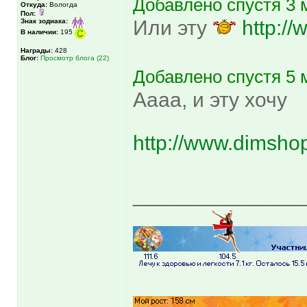
Добавлено спустя 3 
Откуда:
Вологда
Пол:
Или эту
http:/
Знак зодиака:
В наличии:
195
Награды:
428
Блог:
Просмотр блога (22)
Добавлено спустя 5 
Аааа, и эту хочу
http://www.dimsho
______________