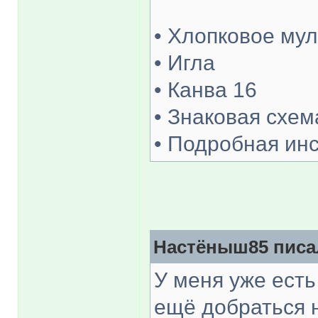
• Хлопковое му
• Игла
• Канва 16
• Знаковая схем
• Подробная ин
Настёныш85 писал
У меня уже есть
ещё добраться