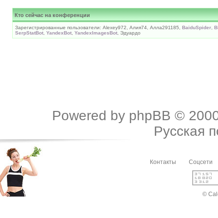
Кто сейчас на конференции
Зарегистрированные пользователи: Alexey972, Алия74, Алла291185,
BaiduSpider
,
B
SerpStatBot
,
YandexBot
,
YandexImagesBot
, Эдуардо
Powered by
phpBB
© 2000
Русская 
Контакты
Соцсети
© Cal