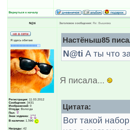
Вернуться к началу
N@ti
Заголовок сообщения:
Re: Вышивка
Настёныш85 писал
Я здесь обитаю
N@ti
А ты что з
Я писала...
Регистрация:
11.03.2012
Сообщения:
3431
Цитата:
Изображений:
0
Откуда:
Вологда
Пол:
Знак зодиака:
Вот такой набор
В наличии:
1,590
Награды:
42