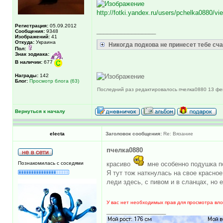
http://fotki.yandex.ru/users/pchelka0880/vi
Регистрация:
05.09.2012
_________________
Сообщения:
9348
Изображений:
41
Откуда:
Украина
Никогда подкова не принесет тебе счас
Пол:
Знак зодиака:
В наличии:
677
Награды:
142
Блог:
Просмотр блога (63)
Последний раз редактировалось пчелка0880 13 фев 
Вернуться к началу
electa
Заголовок сообщения:
Re: Вязание
пчелка0880
Познакомилась с соседями
красиво
мне особенно подушка п
Я тут тож наткнулась на свое красно
леди здесь, с пивом и в сланцах, но 
У вас нет необходимых прав для просмотра вл
_________________