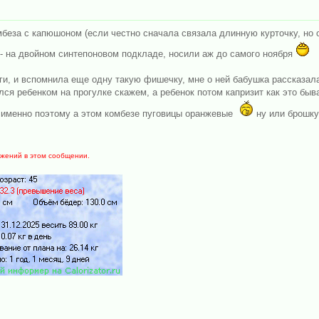
мбеза с капюшоном (если честно сначала связала длинную курточку, но 
 - на двойном синтепоновом подкладе, носили аж до самого ноября
ги, и вспомнила еще одну такую фишечку, мне о ней бабушка рассказала.
лся ребенком на прогулке скажем, а ребенок потом капризит как это быва
именно поэтому а этом комбезе пуговицы оранжевые
ну или брошку
ожений в этом сообщении.