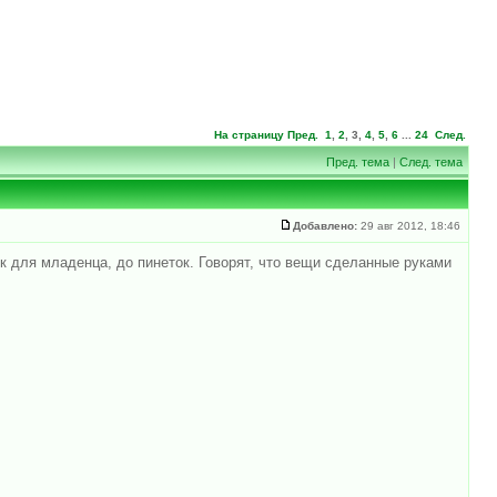
На страницу
Пред.
1
,
2
,
3
,
4
,
5
,
6
...
24
След.
Пред. тема
|
След. тема
Добавлено:
29 авг 2012, 18:46
ек для младенца, до пинеток. Говорят, что вещи сделанные руками