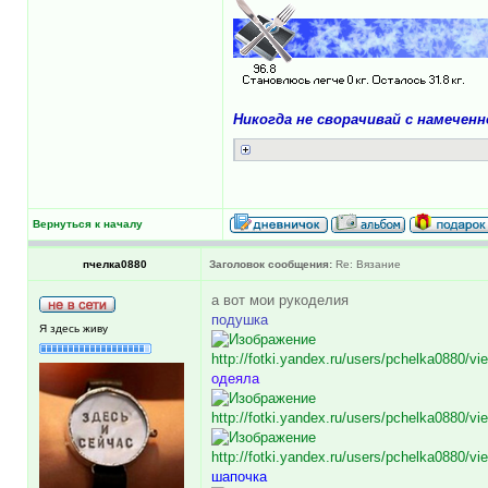
Никогда не сворачивай с намечен
Вернуться к началу
пчелка0880
Заголовок сообщения:
Re: Вязание
а вот мои рукоделия
подушка
Я здесь живу
http://fotki.yandex.ru/users/pchelka0880/vi
одеяла
http://fotki.yandex.ru/users/pchelka0880/vi
http://fotki.yandex.ru/users/pchelka0880/vi
шапочка