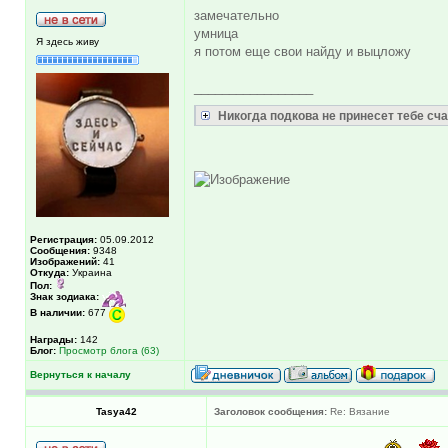
замечательно
умница
Я здесь живу
я потом еще свои найду и выцложу
_________________
Никогда подкова не принесет тебе счас
Регистрация:
05.09.2012
Сообщения:
9348
Изображений:
41
Откуда:
Украина
Пол:
Знак зодиака:
В наличии:
677
Награды:
142
Блог:
Просмотр блога (63)
Вернуться к началу
Tasya42
Заголовок сообщения:
Re: Вязание