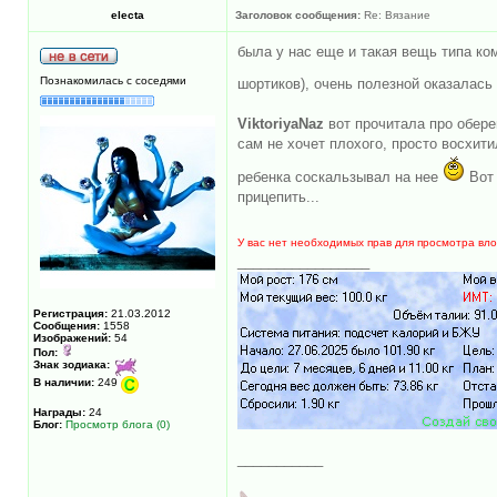
electa
Заголовок сообщения:
Re: Вязание
была у нас еще и такая вещь типа ко
Познакомилась с соседями
шортиков), очень полезной оказалась
ViktoriyaNaz
вот прочитала про обере
сам не хочет плохого, просто восхити
ребенка соскальзывал на нее
Вот 
прицепить...
У вас нет необходимых прав для просмотра вл
_________________
Регистрация:
21.03.2012
Сообщения:
1558
Изображений:
54
Пол:
Знак зодиака:
В наличии:
249
Награды:
24
Блог:
Просмотр блога (0)
___________