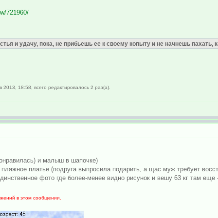
ew/721960/
тья и удачу, пока, не прибьешь ее к своему копыту и не начнешь пахать, ка
2013, 18:58, всего редактировалось 2 раз(а).
онравилась) и малыш в шапочке)
е пляжное платье (подруга выпросила подарить, а щас муж требует восст
единственное фото где более-менее видно рисунок и вешу 63 кг там еще -
ожений в этом сообщении.