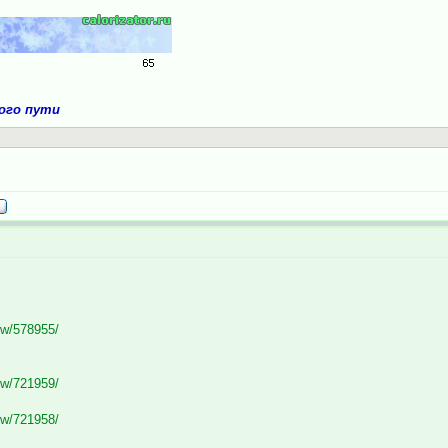
ного пути
ew/578955/
ew/721959/
ew/721958/