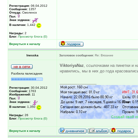
Регистрация:
06.04.2012
Сообщения:
1357
Откуда:
Смоленск
Пол:
Знак зодиака:
В наличии:
1,442
Награды:
2
Блог:
Просмотр блога (0)
Вернуться к началу
Inesska
Заголовок сообщения:
Re: Вязание
ViktoriyaNaz
, ссылочками на пинетки и 
нравились, мы в них до года красовались
Разбила палисадник
_________________
Регистрация:
30.04.2012
Сообщения:
1763
Изображений:
11
Пол:
Знак зодиака:
В наличии:
1,350
Награды:
26
Блог:
Просмотр блога (0)
Вернуться к началу