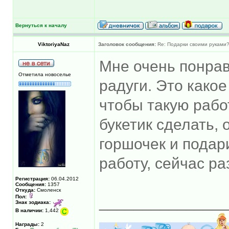
Вернуться к началу
ViktoriyaNaz
Заголовок сообщения:
Re: Подарки своими руками
Мне очень понрав
Отметила новоселье
радуги. Это како
чтобы такую рабо
букетик сделать,
горшочек и подар
работу, сейчас раз
Регистрация:
06.04.2012
Сообщения:
1357
Откуда:
Смоленск
Пол:
______________
Знак зодиака:
В наличии:
1,442
Награды:
2