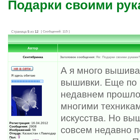
Подарки своими ру
Страница
5
из
12
[ Сообщений: 115 ]
Автор
Сентябринка
Заголовок сообщения:
Re: Подарки своими руками
А я много вышива
Я здесь обитаю
вышивки. Еще по 
недавнем прошло
многими техника
искусства. Но вы
Регистрация:
16.04.2012
Сообщения:
2908
совсем недавно п
Изображений:
56
Откуда:
Казахстан г.Павлодар
Пол: