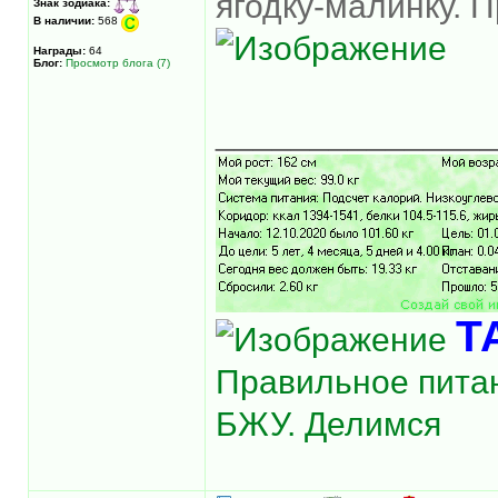
ягодку-малинку. 
Знак зодиака:
В наличии:
568
Награды:
64
Блог:
Просмотр блога (7)
______________
Т
Правильное питан
БЖУ. Делимся