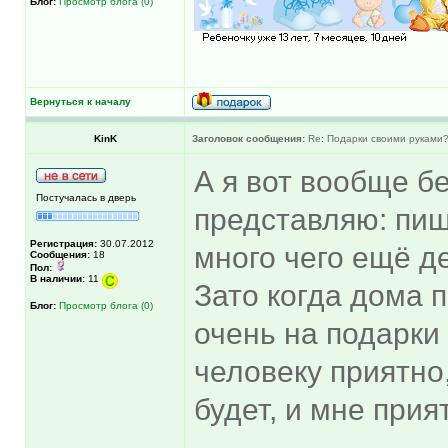
Блог:
Просмотр блога (0)
Вернуться к началу
KinK
Заголовок сообщения:
Re: Подарки своими руками
А я вот вообще б
Постучалась в дверь
представляю: пиш
Регистрация:
30.07.2012
много чего ещё де
Сообщения:
18
Пол:
В наличии:
11
Зато когда дома 
Блог:
Просмотр блога (0)
очень на подарки
человеку приятно,
будет, и мне прият