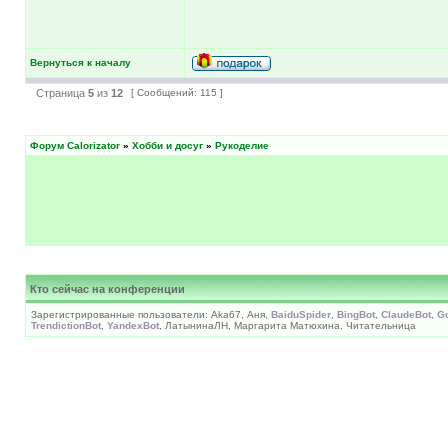
Вернуться к началу
Страница
5
из
12
[ Сообщений: 115 ]
Форум Calorizator
»
Хобби и досуг
»
Рукоделие
Кто сейчас на конференции
Зарегистрированные пользователи: Aka67, Аня,
BaiduSpider
,
BingBot
,
ClaudeBot
,
G
TrendictionBot
,
YandexBot
, ЛатынинаЛН, Маргарита Матюхина, Читательница