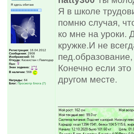
Я здесь обитаю
Я в школе трудов
помню случая, чт
ко мне на уроки.
кружке.И не всег
Регистрация:
16.04.2012
Сообщения:
2908
пед.образование,
Изображений:
56
Откуда:
Казахстан г.Павлодар
Пол:
Конечно если это 
Знак зодиака:
В наличии:
568
другом месте.
Награды:
64
Блог:
Просмотр блога (7)
______________