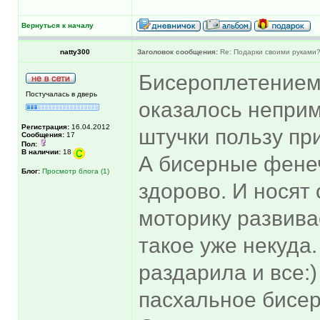
Вернуться к началу
natty300
Заголовок сообщения:
Re: Подарки своими руками
Бисероплетением 
Постучалась в дверь
оказалось непри
Регистрация:
16.04.2012
штучки пользу при
Сообщения:
17
Пол:
В наличии:
18
А бисерные фенеч
Блог:
Просмотр блога (1)
здорово. И носят 
моторику развива
такое уже некуда.
раздарила и все:
пасхальное бисер