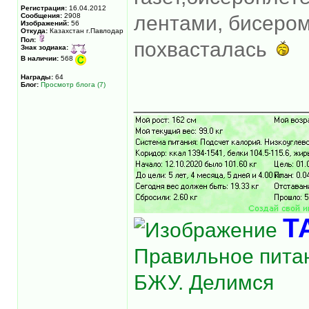
Регистрация:
16.04.2012
Сообщения:
2908
лентами, бисером
Изображений:
56
Откуда:
Казахстан г.Павлодар
Пол:
похвасталась
Знак зодиака:
В наличии:
568
Награды:
64
Блог:
Просмотр блога (7)
______________
Т
Правильное питан
БЖУ. Делимся