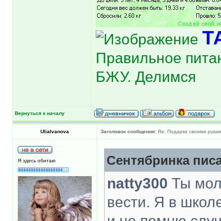
Т
Правильное питан
БЖУ. Делимся
Вернуться к началу
UliaIvanova
Заголовок сообщения:
Re: Подарки своими рука
Сентябринка писа
Я здесь обитаю
natty300
Ты мол
вести. Я в школ
и не помню случ