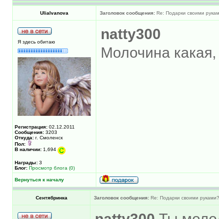
UliaIvanova
Заголовок сообщения:
Re: Подарки своими рука
natty300
Я здесь обитаю
Молочина какая, 
Регистрация:
02.12.2011
Сообщения:
3203
Откуда:
г. Смоленск
Пол:
В наличии:
1,694
Награды:
3
Блог:
Просмотр блога (0)
Вернуться к началу
Сентябринка
Заголовок сообщения:
Re: Подарки своими руками
natty300
Ты молод