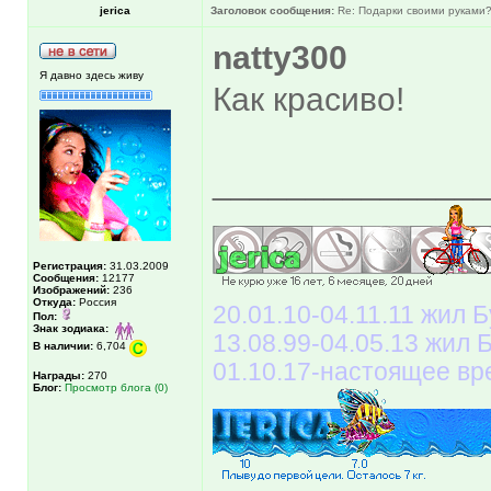
jerica
Заголовок сообщения:
Re: Подарки своими руками
natty300
Я давно здесь живу
Как красиво!
______________
Регистрация:
31.03.2009
Сообщения:
12177
Изображений:
236
Откуда:
Россия
20.01.10-04.11.11 жил Б
Пол:
Знак зодиака:
13.08.99-04.05.13 жил
В наличии:
6,704
01.10.17-настоящее вр
Награды:
270
Блог:
Просмотр блога (0)