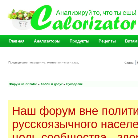
Главная
Анализаторы
Продукты
Рецепты
Витам
Предыдущее посещение: менее минуты назад
Стиль:
Форум Calorizator
»
Хобби и досуг
»
Рукоделие
Наш форум вне полити
русскоязычного насел
цель сообщества - здо