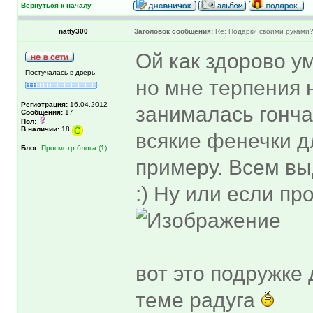
Вернуться к началу
natty300
Заголовок сообщения:
Re: Подарки своими руками
Ой как здорово у
Постучалась в дверь
но мне терпения н
Регистрация:
16.04.2012
занималась гонч
Сообщения:
17
Пол:
В наличии:
18
всякие фенечки д
Блог:
Просмотр блога (1)
примеру. Всем в
:) Ну или если про
вот это подружке
теме радуга