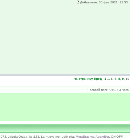
Добавлено:
05 фев 2021, 12:53
На страницу
Пред.
1
...
6
,
7
,
8
,
9
,
10
Часовой пояс: UTC + 3 часа
1973, JabukeGrada, kot123, La nuove me, Lelik-olja,
MetaExternalAgentBot
, ON-OFF,