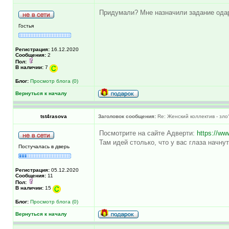
Придумали? Мне назначили задание одари
Гостья
Регистрация:
16.12.2020
Сообщения:
2
Пол:
В наличии:
7
Блог:
Просмотр блога (0)
Вернуться к началу
tst4rasova
Заголовок сообщения:
Re: Женский коллектив - зло
Посмотрите на сайте Адверти:
https://www
Там идей столько, что у вас глаза начнут
Постучалась в дверь
Регистрация:
05.12.2020
Сообщения:
11
Пол:
В наличии:
15
Блог:
Просмотр блога (0)
Вернуться к началу