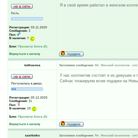
Я в своё время работал в женском колл
Гость
Регистрация:
03.11.2020
Сообщения:
2
Пол:
В наличии:
7
Блог:
Просмотр блога (0)
Вернуться к началу
tst4rasova
Заголовок сообщения:
Re: Женский коллектив - зло
У нас коллектив состоит и из девушек и 
Сейчас планируем всем подарки на Новый
Постучалась в дверь
Регистрация:
05.12.2020
Сообщения:
11
Пол:
В наличии:
15
Блог:
Просмотр блога (0)
Вернуться к началу
sashloiko
Заголовок сообщения:
Re: Женский коллектив - зло