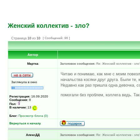
Женский коллектив - зло?
Страница
10
из
10
[ Сообщений: 96 ]
Автор
Мартка
Заголовок сообщения:
Re: Женский коллектив - зло
Читаю и понимаю, как мне с моим повезл
начальства косяки друг друга. Были те, 
Заглянула в окно
Недавно как раз пришла одна девочка, со
помогали без проблем, коллега ведь. Т
Регистрация:
16.09.2020
Сообщения:
8
Пол:
В наличии:
13
Блог:
Просмотр блога (0)
Вернуться к началу
АлексДД
Заголовок сообщения:
Re: Женский коллектив - зло