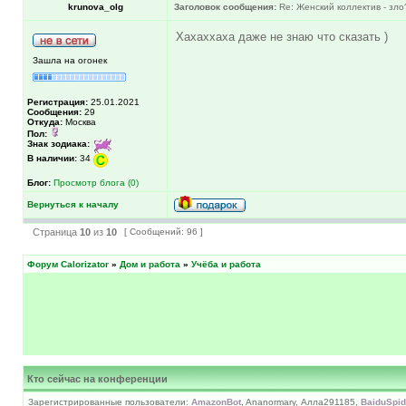
krunova_olg
Заголовок сообщения:
Re: Женский коллектив - зло
Хахаххаха даже не знаю что сказать )
Зашла на огонек
Регистрация:
25.01.2021
Сообщения:
29
Откуда:
Москва
Пол:
Знак зодиака:
В наличии:
34
Блог:
Просмотр блога (0)
Вернуться к началу
Страница
10
из
10
[ Сообщений: 96 ]
Форум Calorizator
»
Дом и работа
»
Учёба и работа
Кто сейчас на конференции
Зарегистрированные пользователи:
AmazonBot
, Ananormary, Алла291185,
BaiduSpid