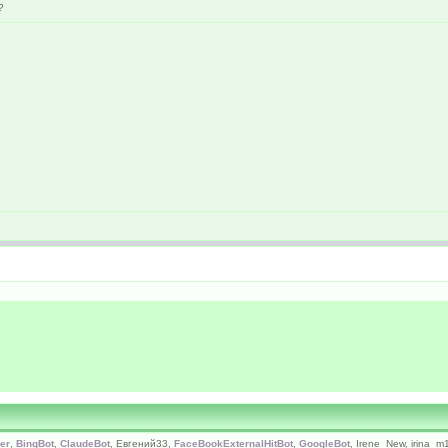
?
er
,
BingBot
,
ClaudeBot
, Евгений33,
FaceBookExternalHitBot
,
GoogleBot
, Irene_New, irina_m