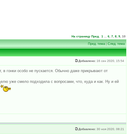
На страницу
Пред.
1
...
6
,
7
,
8
,
9
,
10
Пред. тема
|
След. тема
Добавлено:
16 сен 2020, 15:54
, в гонки особо не пускается. Обычно даже прикрывают от
делю уже смело подходила с вопросами, что, куда и как. Ну и ей
Добавлено:
30 ноя 2020, 08:21