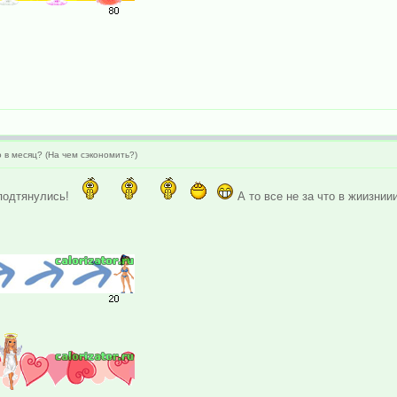
 в месяц? (На чем сэкономить?)
 подтянулись!
А то все не за что в жиизнии