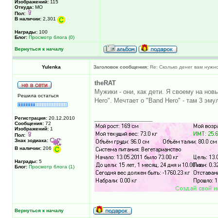
Изображений:
115
Откуда:
МО
Пол:
В наличии:
2,301
Награды:
100
Блог:
Просмотр блога (0)
Вернуться к началу
Yulenka
Заголовок сообщения:
Re: Сколько денег вам нужно
theRAT
Мужики - они, как дети. Я своему на нов
Решила остаться
Hero". Мечтает о "Band Hero" - там 3 эму
_________________
Регистрация:
20.12.2010
Сообщения:
72
Изображений:
1
Пол:
Знак зодиака:
В наличии:
206
Награды:
5
Блог:
Просмотр блога (1)
Вернуться к началу