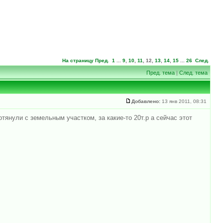
На страницу
Пред.
1
...
9
,
10
,
11
,
12
,
13
,
14
,
15
...
26
След.
Пред. тема
|
След. тема
Добавлено:
13 янв 2011, 08:31
тянули с земельным участком, за какие-то 20т.р а сейчас этот