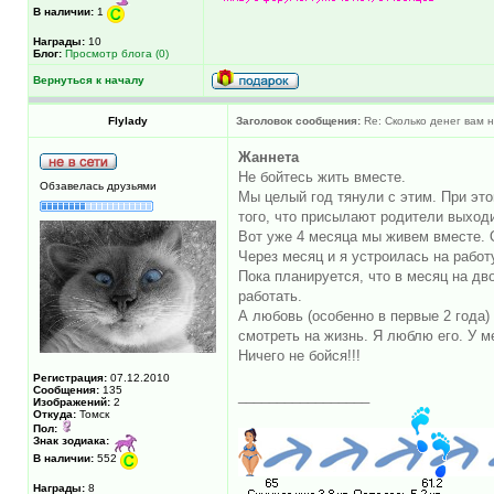
В наличии:
1
Награды:
10
Блог:
Просмотр блога (0)
Вернуться к началу
Flylady
Заголовок сообщения:
Re: Сколько денег вам н
Жаннета
Не бойтесь жить вместе.
Обзавелась друзьями
Мы целый год тянули с этим. При это
того, что присылают родители выход
Вот уже 4 месяца мы живем вместе. Он
Через месяц и я устроилась на работ
Пока планируется, что в месяц на дв
работать.
А любовь (особенно в первые 2 года)
смотреть на жизнь. Я люблю его. У м
Ничего не бойся!!!
Регистрация:
07.12.2010
Сообщения:
135
_________________
Изображений:
2
Откуда:
Томск
Пол:
Знак зодиака:
В наличии:
552
Награды:
8