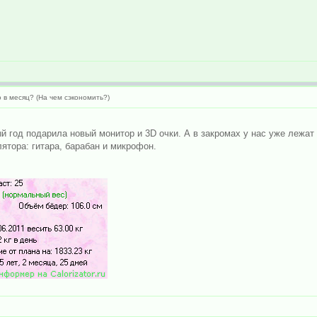
 в месяц? (На чем сэкономить?)
ый год подарила новый монитор и 3D очки. А в закромах у нас уже лежат
лятора: гитара, барабан и микрофон.