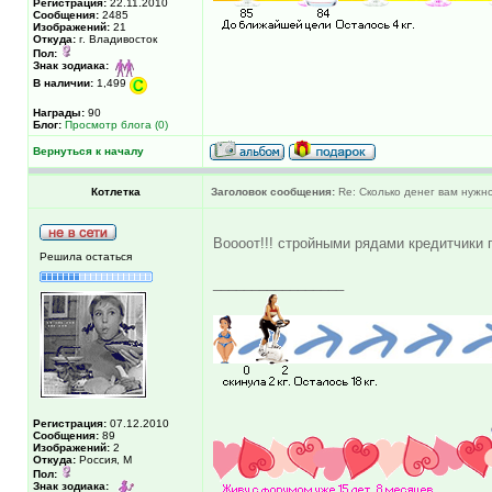
Регистрация:
22.11.2010
Сообщения:
2485
Изображений:
21
Откуда:
г. Владивосток
Пол:
Знак зодиака:
В наличии:
1,499
Награды:
90
Блог:
Просмотр блога (0)
Вернуться к началу
Котлетка
Заголовок сообщения:
Re: Сколько денег вам нужно
Воооот!!! стройными рядами кредитчики
Решила остаться
_________________
Регистрация:
07.12.2010
Сообщения:
89
Изображений:
2
Откуда:
Россия, М
Пол:
Знак зодиака: