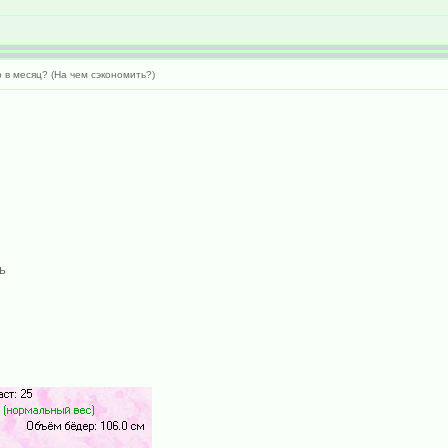
 в месяц? (На чем сэкономить?)
ь