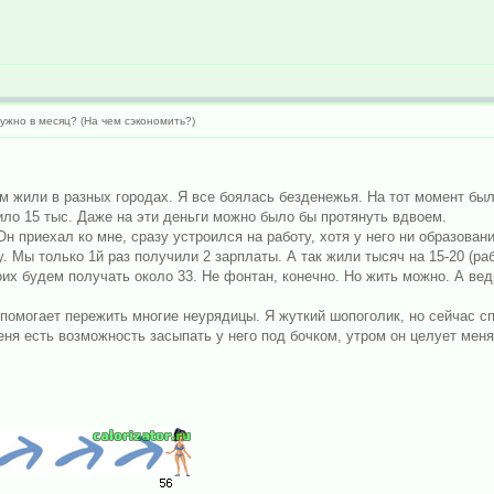
ужно в месяц? (На чем сэкономить?)
м жили в разных городах. Я все боялась безденежья. На тот момент был
ило 15 тыс. Даже на эти деньги можно было бы протянуть вдвоем.
 приехал ко мне, сразу устроился на работу, хотя у него ни образования
у. Мы только 1й раз получили 2 зарплаты. А так жили тысяч на 15-20 (ра
оих будем получать около 33. Не фонтан, конечно. Но жить можно. А вед
 помогает пережить многие неурядицы. Я жуткий шопоголик, но сейчас с
еня есть возможность засыпать у него под бочком, утром он целует мен