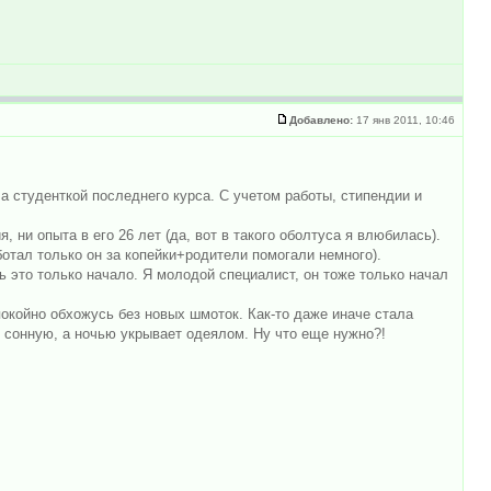
Добавлено:
17 янв 2011, 10:46
а студенткой последнего курса. С учетом работы, стипендии и
, ни опыта в его 26 лет (да, вот в такого оболтуса я влюбилась).
ботал только он за копейки+родители помогали немного).
ь это только начало. Я молодой специалист, он тоже только начал
покойно обхожусь без новых шмоток. Как-то даже иначе стала
я сонную, а ночью укрывает одеялом. Ну что еще нужно?!