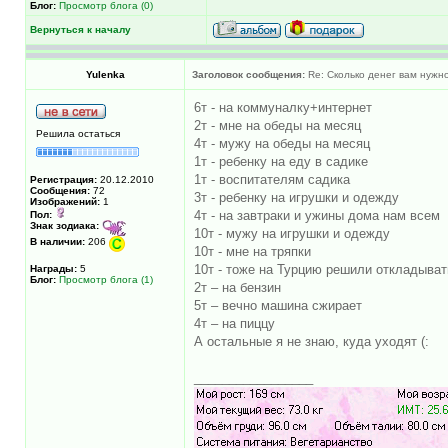
Блог:
Просмотр блога (0)
Вернуться к началу
Yulenka
Заголовок сообщения:
Re: Сколько денег вам нужно
6т - на коммуналку+интернет
2т - мне на обеды на месяц
Решила остаться
4т - мужу на обеды на месяц
1т - ребенку на еду в садике
1т - воспитателям садика
Регистрация:
20.12.2010
Сообщения:
72
3т - ребенку на игрушки и одежду
Изображений:
1
4т - на завтраки и ужины дома нам всем
Пол:
Знак зодиака:
10т - мужу на игрушки и одежду
В наличии:
206
10т - мне на тряпки
10т - тоже на Турцию решили откладыват
Награды:
5
Блог:
Просмотр блога (1)
2т – на бензин
5т – вечно машина сжирает
4т – на пиццу
А остальные я не знаю, куда уходят (:
_________________