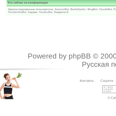
Кто сейчас на конференции
Зарегистрированные пользователи:
AmazonBot
,
BaiduSpider
,
BingBot
,
ClaudeBot
,
F
TrendictionBot
, Харуми,
YandexBot
, Людмила.N
Powered by
phpBB
© 2000
Русская 
Контакты
Соцсети
© Cal