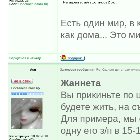
Награды:
23
Блог:
Просмотр блога (0)
Есть один мир, в 
как дома... Это м
Вернуться к началу
Asя
Заголовок сообщения:
Re: Сколько денег вам нужно
Жаннета
Поставила палатку
Вы прикиньте по ц
будете жить, на с
Для примера, мы 
одну его з/п в 15
Регистрация:
10.02.2010
Сообщения:
474