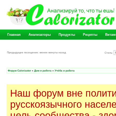
Главная
Анализаторы
Продукты
Рецепты
Витам
Предыдущее посещение: менее минуты назад
Стиль:
Форум Calorizator
»
Дом и работа
»
Учёба и работа
Наш форум вне полити
русскоязычного насел
цель сообщества - здо