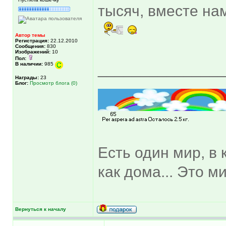
тысяч, вместе на
Автор темы
Регистрация:
22.12.2010
Сообщения:
830
Изображений:
10
Пол:
______________
В наличии:
985
Награды:
23
Блог:
Просмотр блога (0)
Есть один мир, в 
как дома... Это м
Вернуться к началу