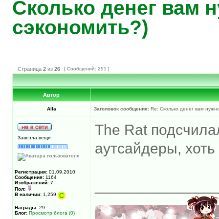
Сколько денег вам н
сэкономить?)
Страница
2
из
26
[ Сообщений: 251 ]
Автор
Alla
Заголовок сообщения:
Re: Сколько денег вам нужно
The Rat подсчила
Завезла вещи
аутсайдеры, хоть 
Регистрация:
01.09.2010
Сообщения:
1164
______________
Изображений:
7
Пол:
В наличии:
1,259
Награды:
29
Блог:
Просмотр блога (0)