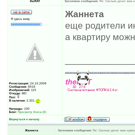
theRAT
Заголовок сообщения:
Re: Сколько денег вам н
Жаннета
Я здесь живу
еще родители и
а квартиру можн
_____________
Регистрация:
24.10.2009
Сообщения:
8518
Изображений:
115
Откуда:
МО
Пол:
В наличии:
2,301
Награды:
100
Блог:
Просмотр блога (0)
Вернуться к началу
Жаннета
Заголовок сообщения:
Re: Сколько денег вам нужно