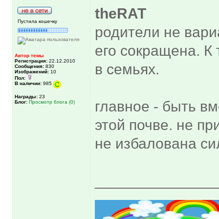
theRAT
Пустила кошечку
родители не вар
его сокращена. К
Автор темы
Регистрация:
22.12.2010
в семьях.
Сообщения:
830
Изображений:
10
Пол:
В наличии:
985
Награды:
23
главное - быть в
Блог:
Просмотр блога (0)
этой почве. не пр
не избалована си
______________