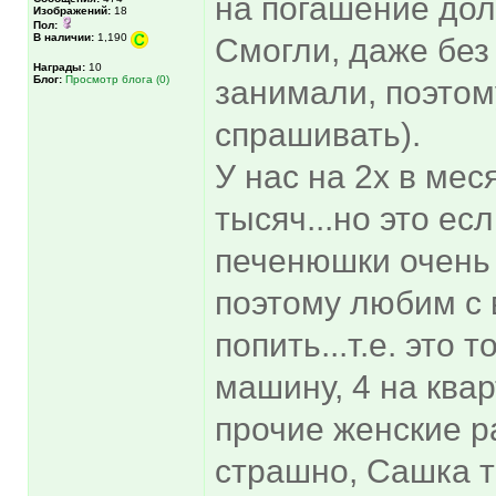
на погашение дол
Изображений:
18
Пол:
В наличии:
1,190
Смогли, даже без 
Награды:
10
Блог:
Просмотр блога (0)
занимали, поэтом
спрашивать).
У нас на 2х в мес
тысяч...но это ес
печенюшки очень 
поэтому любим с 
попить...т.е. это 
машину, 4 на квар
прочие женские р
страшно, Сашка т