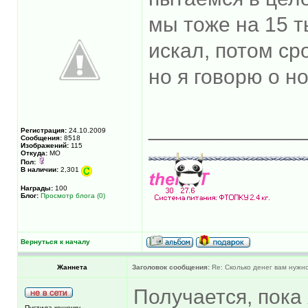
мы тоже на 15 т
искал, потом ср
но я говорю о н
_____________
Регистрация:
24.10.2009
Сообщения:
8518
Изображений:
115
Откуда:
МО
Пол:
В наличии:
2,301
Награды:
100
Блог:
Просмотр блога (0)
Вернуться к началу
Жаннета
Заголовок сообщения:
Re: Сколько денег вам нужно
Получается, пока 
Пустила кошечку