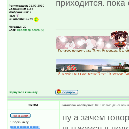
приходится. пока
Регистрация:
01.09.2010
Сообщения:
1164
Изображений:
7
Пол:
В наличии:
1,259
______________
Награды:
29
Блог:
Просмотр блога (0)
Вернуться к началу
theRAT
Заголовок сообщения:
Re: Сколько денег вам н
ну а зачем гово
Я здесь живу
пытаемся в цел