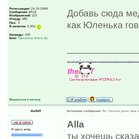
Регистрация:
24.10.2009
Добавь сюда ме
Сообщения:
8518
Изображений:
115
Откуда:
МО
как Юленька гово
Пол:
В наличии:
2,301
Награды:
100
Блог:
Просмотр блога (0)
_____________
Вернуться к началу
theRAT
Заголовок сообщения:
Re: Сколько денег вам н
Alla
Я здесь живу
ты хочешь сказа