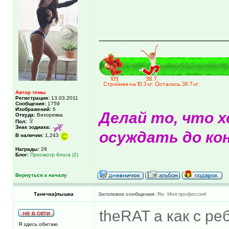
______________
Автор темы
Регистрация:
13.03.2011
Сообщения:
1759
Изображений:
6
Делай то, что х
Откуда:
Вихоревка
Пол:
Знак зодиака:
осуждать до кон
В наличии:
1,243
Награды:
29
Блог:
Просмотр блога (2)
Вернуться к началу
Танечка)пышка
Заголовок сообщения:
Re: Моя профессия!
theRAT а как с ре
Я здесь обитаю