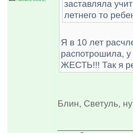
заставляла учит
летнего то реб
Я в 10 лет расч
распотрошила, у 
ЖЕСТЬ!!! Так я 
Блин, Светуль, ну 
______________