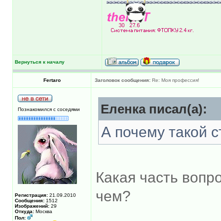
Вернуться к началу
Fertaro
Заголовок сообщения:
Re: Моя профессия!
Еленка писал(а):
Познакомился с соседями
А почему такой 
Какая часть вопр
чем?
Регистрация:
21.09.2010
Сообщения:
1512
Изображений:
29
Откуда:
Москва
Пол: