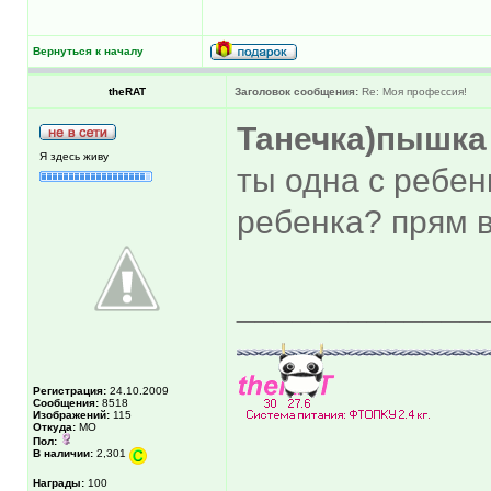
Вернуться к началу
theRAT
Заголовок сообщения:
Re: Моя профессия!
Танечка)пышка
Я здесь живу
ты одна с ребен
ребенка? прям 
_____________
Регистрация:
24.10.2009
Сообщения:
8518
Изображений:
115
Откуда:
МО
Пол:
В наличии:
2,301
Награды:
100