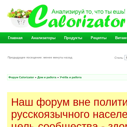
Главная
Анализаторы
Продукты
Рецепты
Витам
Предыдущее посещение: менее минуты назад
Стиль:
Форум Calorizator
»
Дом и работа
»
Учёба и работа
Наш форум вне полити
русскоязычного насел
цель сообщества - здо