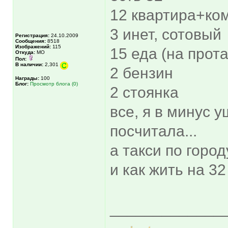
12 квартира+к
3 инет, сотовый
Регистрация:
24.10.2009
Сообщения:
8518
Изображений:
115
15 еда (на прот
Откуда:
МО
Пол:
В наличии:
2,301
2 бензин
Награды:
100
Блог:
Просмотр блога (0)
2 стоянка
все, я в минус у
посчитала...
а такси по город
и как жить на 3
_____________