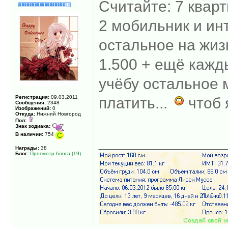
Считайте: 7 квар
2 мобильник и ин
остальное на жизн
1.500 + ещё кажд
учёбу остальное 
Регистрация:
09.03.2011
платить...
чтоб 
Сообщения:
2348
Изображений:
0
Откуда:
Нижний Новгород
Пол:
Знак зодиака:
В наличии:
754
______________
Награды:
38
Блог:
Просмотр блога (19)