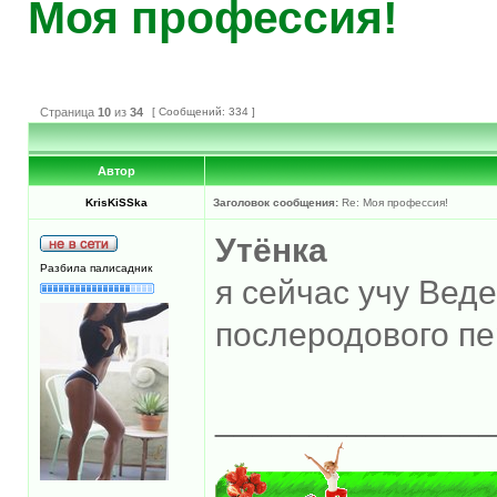
Моя профессия!
Страница
10
из
34
[ Сообщений: 334 ]
Автор
KrisKiSSka
Заголовок сообщения:
Re: Моя профессия!
Утёнка
Разбила палисадник
я сейчас учу Вед
послеродового п
______________