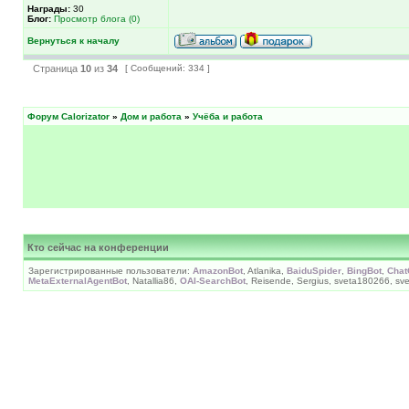
Награды:
30
Блог:
Просмотр блога (0)
Вернуться к началу
Страница
10
из
34
[ Сообщений: 334 ]
Форум Calorizator
»
Дом и работа
»
Учёба и работа
Кто сейчас на конференции
Зарегистрированные пользователи:
AmazonBot
, Atlanika,
BaiduSpider
,
BingBot
,
Chat
MetaExternalAgentBot
, Natallia86,
OAI-SearchBot
, Reisende, Sergius, sveta180266, sv