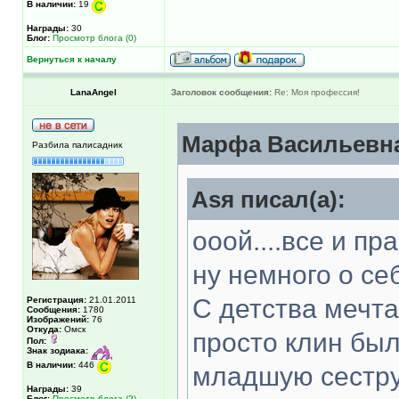
В наличии:
19
Награды:
30
Блог:
Просмотр блога (0)
Вернуться к началу
LanaAngel
Заголовок сообщения:
Re: Моя профессия!
Марфа Васильевна
Разбила палисадник
Asя писал(а):
ооой....все и пр
ну немного о себ
С детства мечта
Регистрация:
21.01.2011
Сообщения:
1780
Изображений:
76
Откуда:
Омск
просто клин был
Пол:
Знак зодиака:
В наличии:
446
младшую сестру
Награды:
39
Блог:
Просмотр блога (2)