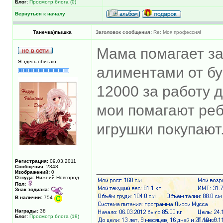
Блог:
Просмотр блога (0)
Вернуться к началу
Танечка)пышка
Заголовок сообщения:
Re: Моя профессия!
Мама помагает за
Я здесь обитаю
алиментами от бу
12000 за работу 
мои помагают реб
игрушки покупают
Регистрация:
09.03.2011
______________
Сообщения:
2348
Изображений:
0
Откуда:
Нижний Новгород
Пол:
Знак зодиака:
В наличии:
754
Награды:
38
Блог:
Просмотр блога (19)