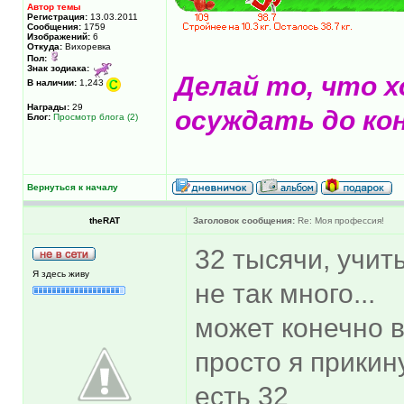
Автор темы
Регистрация:
13.03.2011
Сообщения:
1759
Изображений:
6
Откуда:
Вихоревка
Пол:
Знак зодиака:
Делай то, что х
В наличии:
1,243
Награды:
29
осуждать до кон
Блог:
Просмотр блога (2)
Вернуться к началу
theRAT
Заголовок сообщения:
Re: Моя профессия!
32 тысячи, учит
Я здесь живу
не так много...
может конечно в
просто я прикин
есть 32