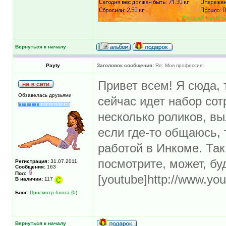
Вернуться к началу
Payty
Заголовок сообщения:
Re: Моя профессия!
Привет всем! Я сюда, 
Обзавелась друзьями
сейчас идет набор сот
несколько роликов, вы
если где-то общаюсь, 
работой в Инкоме. Так
посмотрите, может, бу
Регистрация:
31.07.2011
Сообщения:
163
Пол:
[youtube]http://www.yo
В наличии:
117
Блог:
Просмотр блога (0)
Вернуться к началу