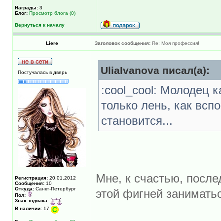
Награды:
3
Блог:
Просмотр блога (0)
Вернуться к началу
Liere
Заголовок сообщения:
Re: Моя профессия!
UliaIvanova писал(а):
Постучалась в дверь
:cool_cool: Молодец 
только лень, как всп
становится...
Мне, к счастью, после
Регистрация:
20.01.2012
Сообщения:
10
Откуда:
Санкт-Петербург
этой фигней занимать
Пол:
Знак зодиака:
В наличии:
17