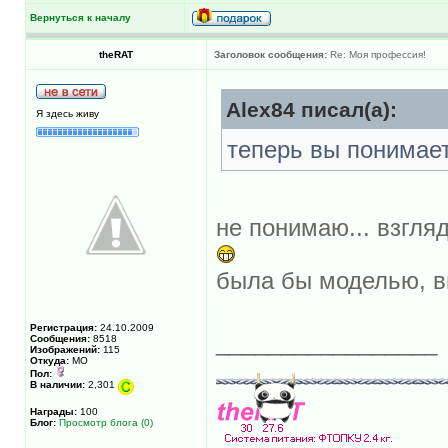
Вернуться к началу
theRAT
Заголовок сообщения:
Re: Моя профессия!
Alex84 писал(а):
Я здесь живу
теперь вы понимае
не понимаю... взгля
была бы моделью, в
Регистрация:
24.10.2009
_________________
Сообщения:
8518
Изображений:
115
Откуда:
МО
Пол:
В наличии:
2,301
Награды:
100
Блог:
Просмотр блога (0)