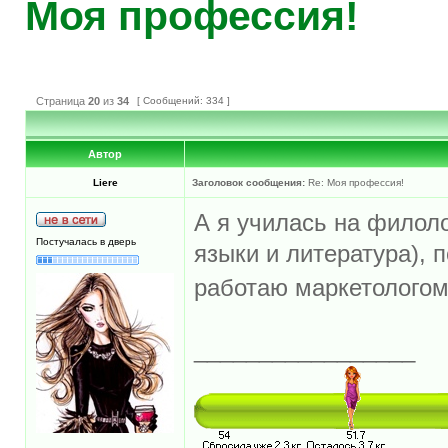
Моя профессия!
Страница
20
из
34
[ Сообщений: 334 ]
Автор
Liere
Заголовок сообщения:
Re: Моя профессия!
А я училась на филоло
Постучалась в дверь
языки и литература),
работаю маркетолого
_________________