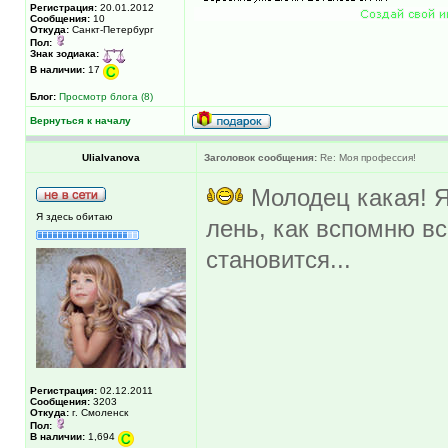
Регистрация:
20.01.2012
Сообщения:
10
Откуда:
Санкт-Петербург
Пол:
Знак зодиака:
В наличии:
17
Блог:
Просмотр блога (8)
Вернуться к началу
UliaIvanova
Заголовок сообщения:
Re: Моя профессия!
Молодец какая! Я
Я здесь обитаю
лень, как вспомню вс
становится...
Регистрация:
02.12.2011
Сообщения:
3203
Откуда:
г. Смоленск
Пол:
В наличии:
1,694