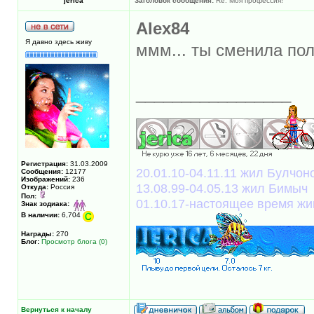
jerica
Заголовок сообщения:
Re: Моя профессия!
Alex84
Я давно здесь живу
ммм... ты сменила пол
_________________
Регистрация:
31.03.2009
20.01.10-04.11.11 жил Булчоно
Сообщения:
12177
Изображений:
236
13.08.99-04.05.13 жил Бимыч
Откуда:
Россия
Пол:
01.10.17-настоящее время жи
Знак зодиака:
В наличии:
6,704
Награды:
270
Блог:
Просмотр блога (0)
Вернуться к началу