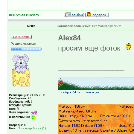
Вернуться к началу
Nelka
Заголовок сообщения:
Re: Моя профессия!
Alex84
Решила остаться
просим еще фоток
_________________
Регистрация:
24.05.2011
Сообщения:
98
Изображений:
7
Откуда:
Турция
Пол:
Знак зодиака:
В наличии:
80
Награды:
6
Блог:
Просмотр блога (1)