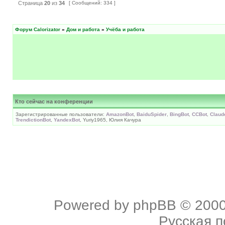
Страница
20
из
34
[ Сообщений: 334 ]
Форум Calorizator
»
Дом и работа
»
Учёба и работа
Кто сейчас на конференции
Зарегистрированные пользователи:
AmazonBot
,
BaiduSpider
,
BingBot
,
CCBot
,
Claud
TrendictionBot
,
YandexBot
, Yuriy1965, Юлия Качура
Powered by
phpBB
© 2000
Русская 