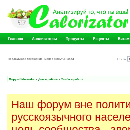
Главная
Анализаторы
Продукты
Рецепты
Витам
Предыдущее посещение: менее минуты назад
Стиль:
Форум Calorizator
»
Дом и работа
»
Учёба и работа
Наш форум вне полити
русскоязычного насел
цель сообщества - здо