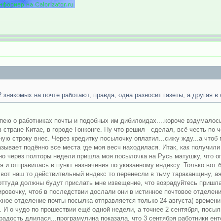
 знакомых на почте работают, правда, одна разносит газеты, а другая в
ею о работниках почты и подобных им дибилоидах....короче вздумалось
в стране Китае, в городе Гонконге. Ну что решил - сделал, всё честь по
ную строку внес. Через кредитку посылочку оплатил...сижу жду...а чтоб
ывает подённо все места где моя весч находилася. Итак, как получили
, но через полторы недели пришла моя посылочка на Русь матушку, что 
 и отправилась в пункт назначения по указанному индексу. Только вот б
а вот наш то действительный индекс то перенесли в тьму тараканщину, а
 оттуда должны будут прислать мне извещение, что возрадуйтесь пришл
ровочку, чтоб в последствии дослали они в истинное почтовое отделени
ужное отделение почты посылка отправляется только 24 августа( времени
. И о чудо по прошествии ещё одной недели, а точнее 2 сентября, посы
о радость длилася...програмулина показала, что 3 сентября работники 