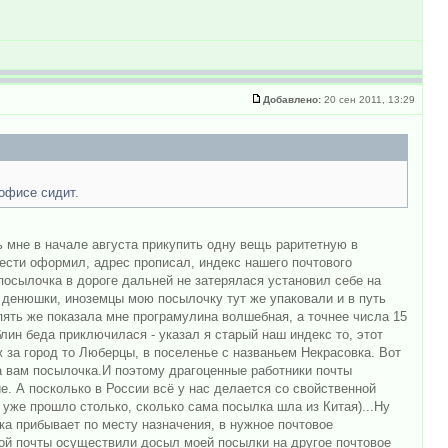
Добавлено:
20 сен 2011, 13:29
 офисе сидит.
 мне в начале августа прикупить одну вещь раритетную в
 чести оформил, адрес прописал, индекс нашего почтового
 посылочка в дороге дальней не затерялася установил себе на
 денюшки, иноземцы мою посылочку тут же упаковали и в путь
опять же показала мне програмулина волшебная, а точнее числа 15
лин беда приключилася - указал я старый наш индекс то, этот
ж за город то Люберцы, в поселенье с названьем Некрасовка. Вот
а вам посылочка.И поэтому драгоценные работники почты
е. А посколько в России всё у нас делается со свойственной
 уже прошло столько, сколько сама посылка шла из Китая)...Ну
лка прибывает по месту назначения, в нужное почтовое
ентой почты осуществили досыл моей посылки на другое почтовое