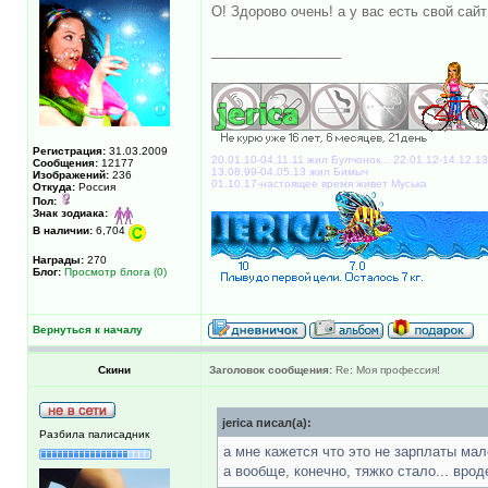
О! Здорово очень! а у вас есть свой са
_________________
Регистрация:
31.03.2009
20.01.10-04.11.11 жил Булчонок... 22.01.12-14.12.1
Сообщения:
12177
13.08.99-04.05.13 жил Бимыч
Изображений:
236
01.10.17-настоящее время живет Муська
Откуда:
Россия
Пол:
Знак зодиака:
В наличии:
6,704
Награды:
270
Блог:
Просмотр блога (0)
Вернуться к началу
Скини
Заголовок сообщения:
Re: Моя профессия!
jerica писал(а):
Разбила палисадник
а мне кажется что это не зарплаты мале
а вообще, конечно, тяжко стало... вроде