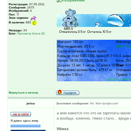
Регистрация:
07.05.2011
Сообщения:
1675
Изображений:
0
Пол:
Знак зодиака:
В наличии:
665
Награды:
24
Блог:
Просмотр блога (0)
Вернуться к началу
jerica
Заголовок сообщения:
Re: Моя профессия!
а мне кажется что это не зарплаты малень
а вообще, конечно, тяжко стало... вроде в
Я давно здесь живу
Нёмка