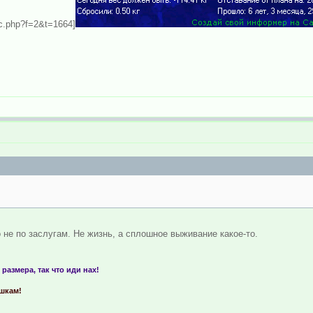
pic.php?f=2&t=1664]
о не по заслугам. Не жизнь, а cплошное выживание какое-то.
 размера, так что иди нах!
ашкам!