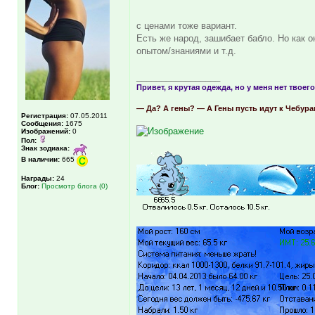
с ценами тоже вариант.
Есть же народ, зашибает бабло. Но как о
опытом/знаниями и т.д.
_________________
Привет, я крутая одежда, но у меня нет твоего
— Да? А гены? — А Гены пусть идут к Чебур
Регистрация:
07.05.2011
Сообщения:
1675
Изображений:
0
Пол:
Знак зодиака:
В наличии:
665
Награды:
24
Блог:
Просмотр блога (0)