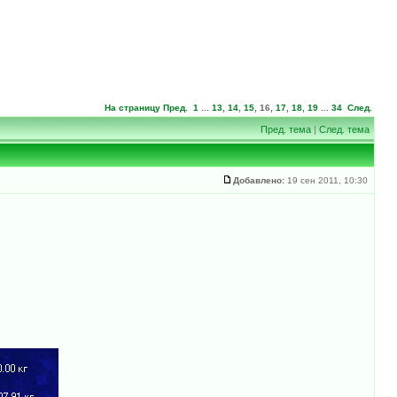
На страницу
Пред.
1
...
13
,
14
,
15
,
16
,
17
,
18
,
19
...
34
След.
Пред. тема
|
След. тема
Добавлено:
19 сен 2011, 10:30