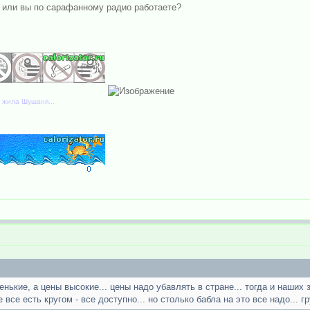
йт или вы по сарафанному радио работаете?
3 жила Шушаня...
нькие, а цены высокие... цены надо убавлять в стране... тогда и наших 
 все есть кругом - все доступно... но столько бабла на это все надо... г