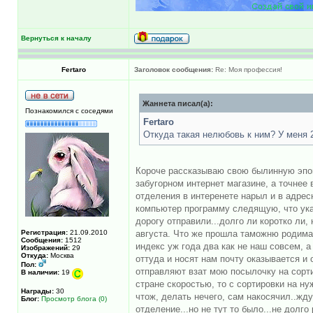
Вернуться к началу
Fertaro
Заголовок сообщения:
Re: Моя профессия!
Жаннета писал(а):
Познакомился с соседями
Fertaro
Откуда такая нелюбовь к ним? У меня 2
Короче рассказываю свою былинную эпоп
забугорном интернет магазине, а точнее 
отделения в интеренете нарыл и в адрес
компьютер программу следящую, что указ
дорогу отправили...долго ли коротко ли
Регистрация:
21.09.2010
августа. Что же прошла таможню родимая
Сообщения:
1512
индекс уж года два как не наш совсем, 
Изображений:
29
Откуда:
Москва
оттуда и носят нам почту оказывается и
Пол:
отправляют взат мою посылочку на сорти
В наличии:
19
стране скоростью, то с сортировки на н
Награды:
30
чтож, делать нечего, сам накосячил..жду
Блог:
Просмотр блога (0)
отделение...но не тут то было...не долг