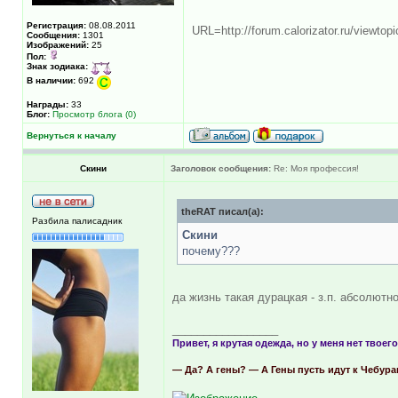
Регистрация:
08.08.2011
URL=http://forum.calorizator.ru/viewto
Сообщения:
1301
Изображений:
25
Пол:
Знак зодиака:
В наличии:
692
Награды:
33
Блог:
Просмотр блога (0)
Вернуться к началу
Скини
Заголовок сообщения:
Re: Моя профессия!
theRAT писал(а):
Разбила палисадник
Скини
почему???
да жизнь такая дурацкая - з.п. абсолютн
_________________
Привет, я крутая одежда, но у меня нет твоего
— Да? А гены? — А Гены пусть идут к Чебур