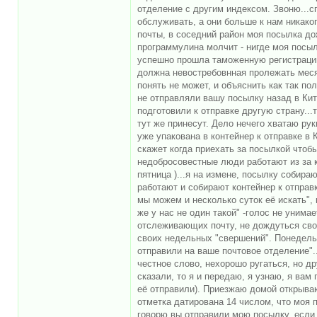
отделение с другим индексом. Звоню...с
обслуживать, а они больше к нам никаког
почты, в соседний район моя посылка до
программулина молчит - нигде моя посыл
успешно прошла таможенную регистрацию и
должна невостребовнная пролежать месяц
понять не может, и объяснить как так п
не отправляли вашу посылку назад в Кит
подготовили к отправке другую страну..
тут же принесут. Дело нечего хватаю ру
уже упакована в контейнер к отправке в 
скажет когда приехать за посылкой чтобы
недобросовестные люди работают из за к
пятница )...я на измене, посылку собираю
работают и собирают контейнер к отправк
мы можем и несколько суток её искать", 
же у нас не один такой" -голос не унима
отслеживающих почту, не дождуться свои
своих недельных "свершений". Понедельн
отправили на ваше почтовое отделение"...
честное слово, нехорошо ругаться, но дру
сказали, то я и передаю, я узнаю, я ва
её отправили). Приезжаю домой открываю 
отметка датирована 14 числом, что моя п
говорю вы отправили мою посылку, если н