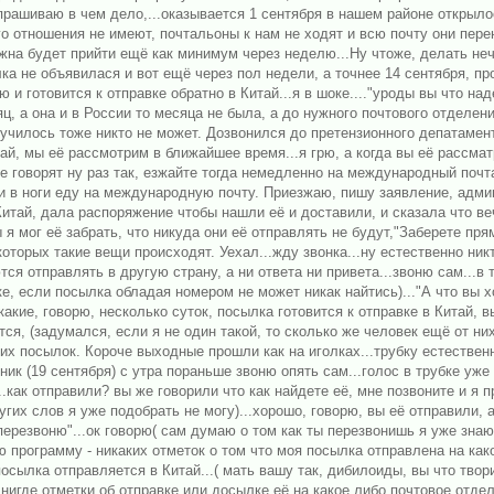
прашиваю в чем дело,...оказывается 1 сентября в нашем районе открыло
о отношения не имеют, почтальоны к нам не ходят и всю почту они перена
жна будет прийти ещё как минимум через неделю...Ну чтоже, делать нече
ка не объявилася и вот ещё через пол недели, а точнее 14 сентября, 
 готовится к отправке обратно в Китай...я в шоке...."уроды вы что над
, а она и в России то месяца не была, а до нужного почтового отделени
олучилось тоже никто не может. Дозвонился до претензионного депатамен
ай, мы её рассмотрим в ближайшее время...я грю, а когда вы её рассмат
.те говорят ну раз так, езжайте тогда немедленно на международный поч
ки в ноги еду на международную почту. Приезжаю, пишу заявление, админ
Китай, дала распоряжение чтобы нашли её и доставили, и сказала что ве
 я мог её забрать, что никуда они её отправлять не будут,"Заберете пря
оторых такие вещи происходят. Уехал...жду звонка...ну естественно ник
тся отправлять в другую страну, а ни ответа ни привета...звоню сам...в 
е, если посылка обладая номером не может никак найтись)..."А что вы хо
какие, говорю, несколько суток, посылка готовится к отправке в Китай, 
ется, (задумался, если я не один такой, то сколько же человек ещё от 
х посылок. Короче выходные прошли как на иголках...трубку естественно
ик (19 сентября) с утра пораньше звоню опять сам...голос в трубке уже
как отправили? вы же говорили что как найдете её, мне позвоните и я при
гих слов я уже подобрать не могу)...хорошо, говорю, вы её отправили, а 
м перезвоню"...ок говорю( сам думаю о том как ты перезвонишь я уже зн
программу - никаких отметок о том что моя посылка отправлена на какое
осылка отправляется в Китай...( мать вашу так, дибилоиды, вы что твори
игде отметки об отправке или досылке её на какое либо почтовое отделе