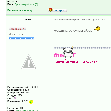
Награды:
6
Блог:
Просмотр блога (5)
Вернуться к началу
theRAT
Заголовок сообщения:
Re: Моя профессия!
координатор-супервайзер
Я здесь живу
_________________
Регистрация:
24.10.2009
Сообщения:
8518
Изображений:
115
Откуда:
МО
Пол:
В наличии:
2,301
Награды:
100
Блог:
Просмотр блога (0)