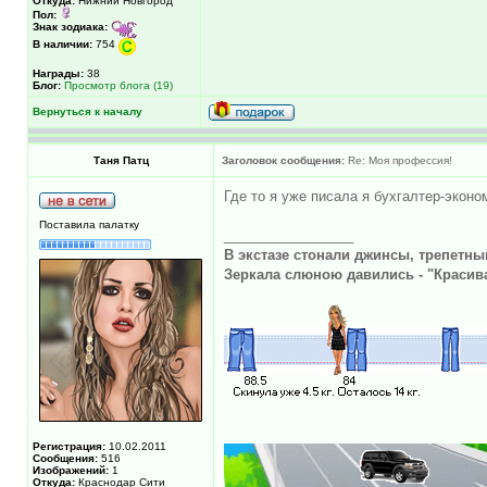
Откуда:
Нижний Новгород
Пол:
Знак зодиака:
В наличии:
754
Награды:
38
Блог:
Просмотр блога (19)
Вернуться к началу
Таня Патц
Заголовок сообщения:
Re: Моя профессия!
Где то я уже писала я бухгалтер-эконо
Поставила палатку
_________________
В экстазе стонали джинсы, трепетны
Зеркала слюною давились - "Красивая
Регистрация:
10.02.2011
Сообщения:
516
Изображений:
1
Откуда:
Краснодар Сити