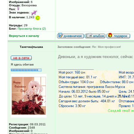
Изображений:
6
Откуда:
Вихоревка
Пол:
Знак зодиака:
В наличии:
1,243
Награды:
29
Блог:
Просмотр блога (2)
Вернуться к началу
Танечка)пышка
Заголовок сообщения:
Re: Моя профессия!
Девоньки, а я художник-технолог, сейча
Я здесь обитаю
_________________
Регистрация:
09.03.2011
Сообщения:
2348
Изображений:
0