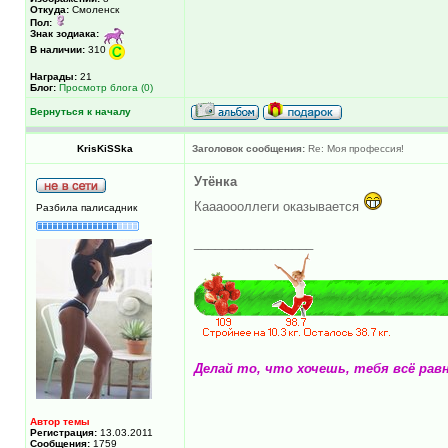
Откуда:
Смоленск
Пол:
Знак зодиака:
В наличии:
310
Награды:
21
Блог:
Просмотр блога (0)
Вернуться к началу
KrisKiSSka
Заголовок сообщения:
Re: Моя профессия!
Утёнка
Каааоооллеги оказывается
Разбила палисадник
_________________
Делай то, что хочешь, тебя всё рав
Автор темы
Регистрация:
13.03.2011
Сообщения:
1759