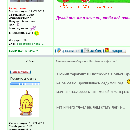
Автор темы
Регистрация:
13.03.2011
Сообщения:
1759
Делай то, что хочешь, тебя всё рав
Изображений:
6
Откуда:
Вихоревка
Пол:
Знак зодиака:
В наличии:
1,243
Награды:
29
Блог:
Просмотр блога (2)
Вернуться к началу
Утёнка
Заголовок сообщения:
Re: Моя профессия!
я юный терапевт и массажист в одном 
Постелила коврик
не работаю, доучиваюсь седьмой год
мечтаю поскорее стать женой и матерь
_________________
нет ничего тяжелее, чем стать легче...
Регистрация:
18.03.2011
Сообщения:
245
Изображений:
8