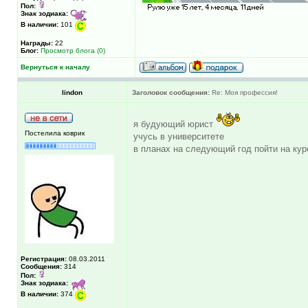
Пол:
Знак зодиака:
В наличии:
101
Награды:
22
Блог:
Просмотр блога (0)
Вернуться к началу
lindon
Заголовок сообщения:
Re: Моя профессия!
я будующий юрист
Постелила коврик
учусь в университете
в планах на следующий год пойти на кур
Регистрация:
08.03.2011
Сообщения:
314
Пол:
Знак зодиака:
В наличии:
374