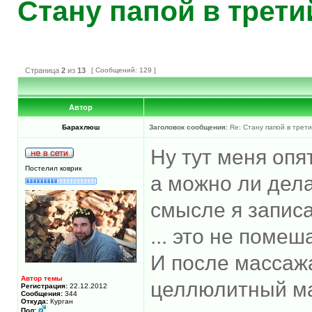
Стану папой в трети
Страница
2
из
13
[ Сообщений: 129 ]
Автор
Барахлюш
Заголовок сообщения:
Re: Стану папой в трети
Ну тут меня опят
Постелил коврик
а можно ли делат
смысле я записа
... это не помеш
И после массаж
Автор темы
целлюлитный мас
Регистрация:
22.12.2012
Сообщения:
344
Откуда:
Курган
Пол: