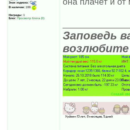
она плачет и от
Знак зодиака:
В наличии:
188
Награды:
1
Блог:
Просмотр блога (0)
_____________
Заповедь в
возлюбите 