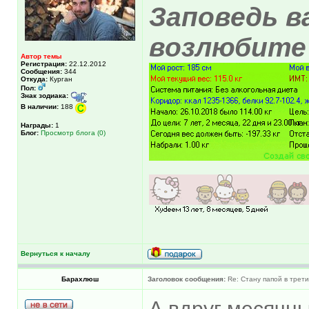
Заповедь в
возлюбите 
Автор темы
Регистрация:
22.12.2012
Сообщения:
344
Откуда:
Курган
Пол:
Знак зодиака:
В наличии:
188
Награды:
1
Блог:
Просмотр блога (0)
Вернуться к началу
Барахлюш
Заголовок сообщения:
Re: Стану папой в трети
А вдруг месячные