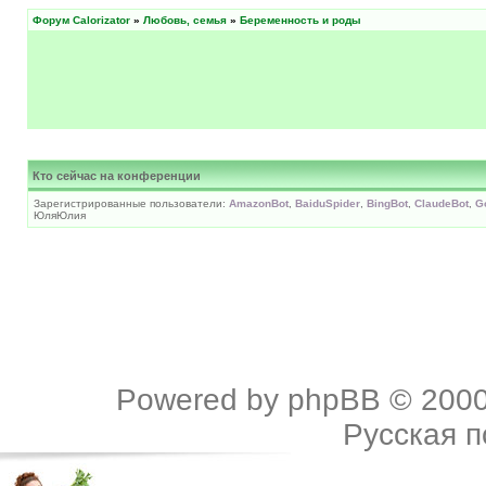
Форум Calorizator
»
Любовь, семья
»
Беременность и роды
Кто сейчас на конференции
Зарегистрированные пользователи:
AmazonBot
,
BaiduSpider
,
BingBot
,
ClaudeBot
,
G
ЮляЮлия
Powered by
phpBB
© 2000
Русская 