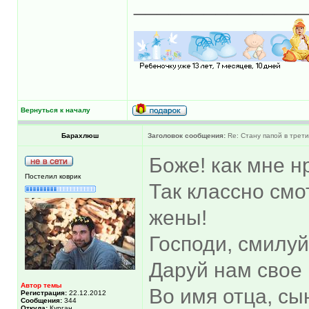
______________
Вернуться к началу
Барахлюш
Заголовок сообщения:
Re: Стану папой в трети
Боже! как мне нр
Постелил коврик
Так классно смо
жены!
Господи, смилуй
Даруй нам свое
Автор темы
Во имя отца, сы
Регистрация:
22.12.2012
Сообщения:
344
Откуда:
Курган