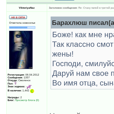
ViktoriyaNaz
Заголовок сообщения:
Re: Стану папой в третий ра
Барахлюш писал(а
Отметила новоселье
Боже! как мне нр
Так классно смот
жены!
Господи, смилуйс
Даруй нам свое 
Регистрация:
06.04.2012
Сообщения:
1357
Во имя отца, сын
Откуда:
Смоленск
Пол:
Знак зодиака:
В наличии:
1,442
Награды:
2
Блог:
Просмотр блога (0)