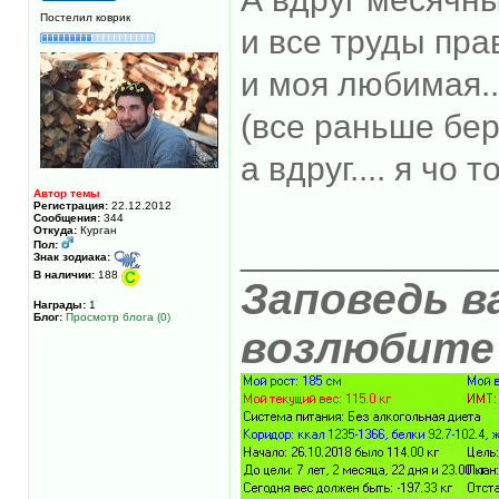
Постелил коврик
и все труды пр
и моя любимая..
(все раньше бере
а вдруг.... я чо то
Автор темы
Регистрация:
22.12.2012
Сообщения:
344
Откуда:
Курган
_____________
Пол:
Знак зодиака:
В наличии:
188
Заповедь в
Награды:
1
Блог:
Просмотр блога (0)
возлюбите 