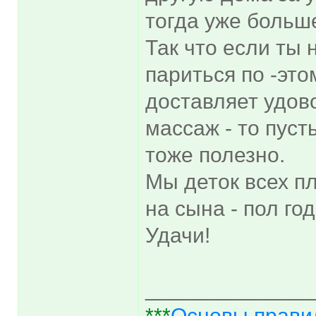
тогда уже больше
Так что если ты 
париться по -это
доставляет удо
массаж - то пус
тоже полезно.
Мы деток всех п
на сына - пол го
Удачи!
______________
***
Основы прави