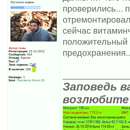
Постелил коврик
проверились... 
отремонтировали.
сейчас витаминч
положительный се
Автор темы
предохранения...
Регистрация:
22.12.2012
Сообщения:
344
Откуда:
Курган
Пол:
Знак зодиака:
В наличии:
188
_____________
Награды:
1
Блог:
Просмотр блога (0)
Заповедь в
возлюбите 