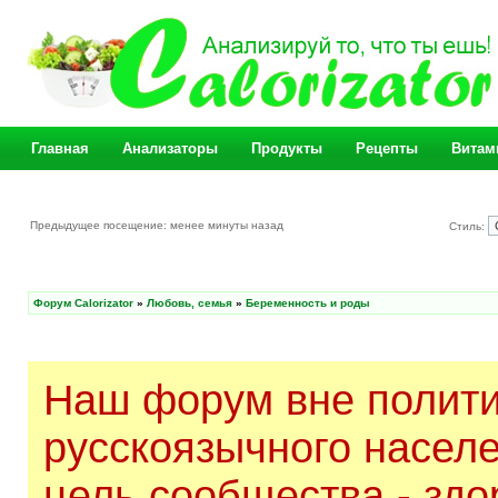
Главная
Анализаторы
Продукты
Рецепты
Витам
Предыдущее посещение: менее минуты назад
Стиль:
Форум Calorizator
»
Любовь, семья
»
Беременность и роды
Наш форум вне полити
русскоязычного насел
цель сообщества - здо