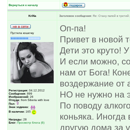
Вернуться к началу
KriNa
Заголовок сообщения:
Re: Стану папой в третий 
Оп-па!
Пустила кошечку
Привет в новой 
Дети это круто! У
И если можно, с
нам от Бога! Кон
воздержание от а
Регистрация:
04.12.2012
НО не нужно на 
Сообщения:
899
Изображений:
26
Откуда:
from Siberia with love
По поводу алког
Пол:
Знак зодиака:
В наличии:
165
коньяка. Иногда
Награды:
28
Блог:
Просмотр блога (6)
другую дома за у