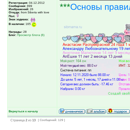
Регистрация:
04.12.2012
***
Основы прави
Сообщения:
899
Изображений:
26
Откуда:
from Siberia with love
Пол:
Знак зодиака:
В наличии:
165
Награды:
28
Блог:
Просмотр блога (6)
Вернуться к началу
Страница
2
из
13
[ Сообщений: 129 ]