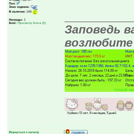
Пол:
Знак зодиака:
В наличии:
188
_____________
Награды:
1
Блог:
Просмотр блога (0)
Заповедь в
возлюбите 
Вернуться к началу