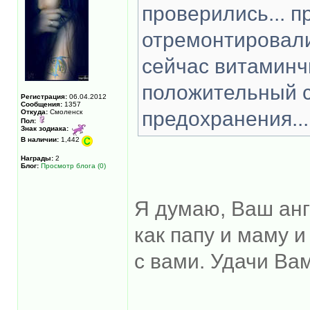
проверились... п
отремонтировали.
сейчас витаминчи
положительный се
Регистрация:
06.04.2012
Сообщения:
1357
предохранения... 
Откуда:
Смоленск
Пол:
Знак зодиака:
В наличии:
1,442
Награды:
2
Блог:
Просмотр блога (0)
Я думаю, Ваш анг
как папу и маму 
с вами. Удачи Вам