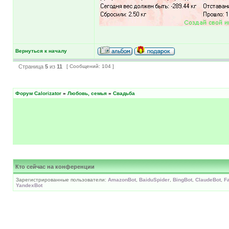
Вернуться к началу
Страница
5
из
11
[ Сообщений: 104 ]
Форум Calorizator
»
Любовь, семья
»
Свадьба
Кто сейчас на конференции
Зарегистрированные пользователи:
AmazonBot
,
BaiduSpider
,
BingBot
,
ClaudeBot
,
F
YandexBot