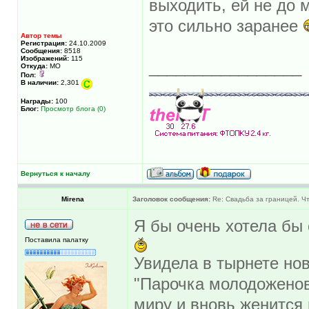
выходить, ей не до 
это сильно заранее
Автор темы
Регистрация:
24.10.2009
Сообщения:
8518
Изображений:
115
_________________
Откуда:
МО
Пол:
В наличии:
2,301
Награды:
100
Блог:
Просмотр блога (0)
Вернуться к началу
Mirena
Заголовок сообщения:
Re: Свадьба за границей. Ч
Я бы очень хотела бы 
Поставила палатку
Увидела в тырнете нов
"Парочка молодоженов
миру и вновь женится