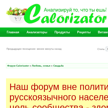
Главная
Анализаторы
Продукты
Рецепты
Витам
Предыдущее посещение: менее минуты назад
Стиль:
Форум Calorizator
»
Любовь, семья
»
Свадьба
Наш форум вне полити
русскоязычного насел
цель сообщества - здо