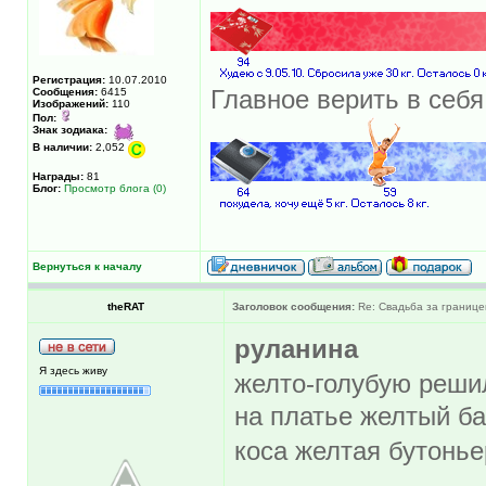
Регистрация:
10.07.2010
Сообщения:
6415
Главное верить в себя
Изображений:
110
Пол:
Знак зодиака:
В наличии:
2,052
Награды:
81
Блог:
Просмотр блога (0)
Вернуться к началу
theRAT
Заголовок сообщения:
Re: Свадьба за границе
руланина
Я здесь живу
желто-голубую реш
на платье желтый ба
коса желтая бутонь