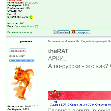
Регистрация:
24.10.2009
Сообщения:
8518
Изображений:
115
Откуда:
МО
Пол:
В наличии:
2,301
Награды:
100
Блог:
Просмотр блога (0)
Вернуться к началу
руланина
Заголовок сообщения:
Re: Свадьба за границей. Ч
theRAT
Я здесь живу
АРКИ...
А по-русски - это как?
_________________
Регистрация:
10.07.2010
Главное верить в себя
Сообщения:
6415