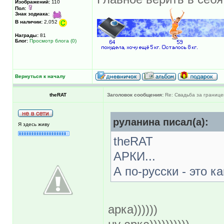
Изображений:
110
Пол:
Знак зодиака:
В наличии:
2,052
Награды:
81
Блог:
Просмотр блога (0)
Вернуться к началу
theRAT
Заголовок сообщения:
Re: Свадьба за границе
руланина писал(а):
Я здесь живу
theRAT
АРКИ...
А по-русски - это ка
арка))))))