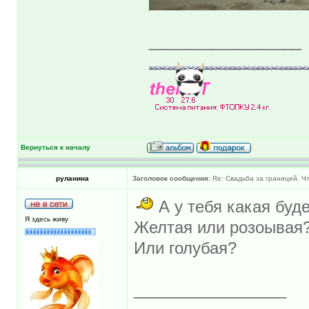
_________________
Вернуться к началу
руланина
Заголовок сообщения:
Re: Свадьба за границей. Ч
А у тебя какая буд
Я здесь живу
Желтая или розоывая
Или голубая?
_________________