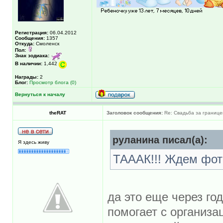
Регистрация:
06.04.2012
Сообщения:
1357
Откуда:
Смоленск
Пол:
Знак зодиака:
В наличии:
1,442
Награды:
2
Блог:
Просмотр блога (0)
Вернуться к началу
theRAT
Заголовок сообщения:
Re: Свадьба за границе
руланина писал(а):
Я здесь живу
ТАААК!!! Ждем фот
да это еще через го
помогает с организа