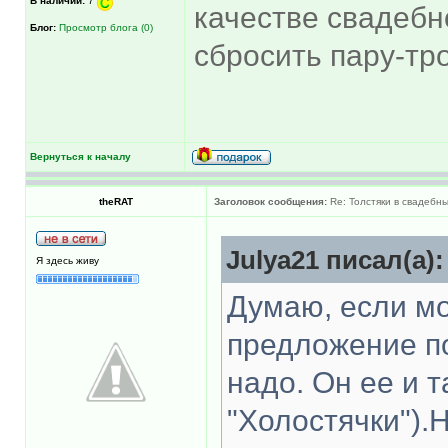
В наличии:
7
качестве свадебн
Блог:
Просмотр блога (0)
сбросить пару-тро
Вернуться к началу
theRAT
Заголовок сообщения:
Re: Толстяки в свадебны
Julya21 писал(а):
Я здесь живу
Думаю, если м
предложение по
надо. Он ее и 
"Холостячки").