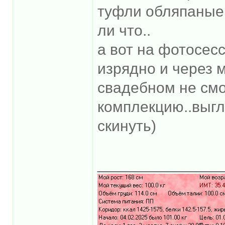
туфли обляпаные 
ли что..
а вот на фотосесс
изрядно и через м
свадебном не см
комплекцию..выгл
скинуть)
______________