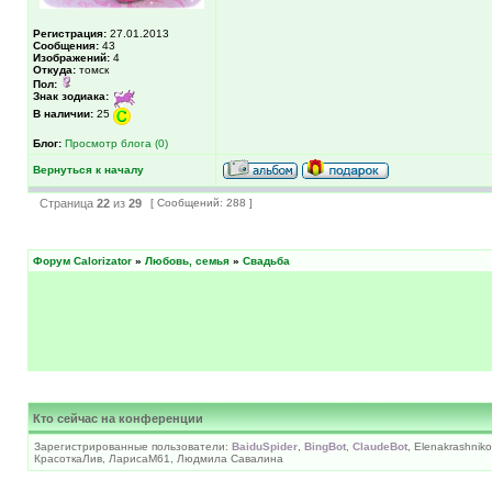
Регистрация:
27.01.2013
Сообщения:
43
Изображений:
4
Откуда:
томск
Пол:
Знак зодиака:
В наличии:
25
Блог:
Просмотр блога (0)
Вернуться к началу
Страница
22
из
29
[ Сообщений: 288 ]
Форум Calorizator
»
Любовь, семья
»
Свадьба
Кто сейчас на конференции
Зарегистрированные пользователи:
BaiduSpider
,
BingBot
,
ClaudeBot
, Elenakrashnik
КрасоткаЛив, ЛарисаM61, Людмила Савалина