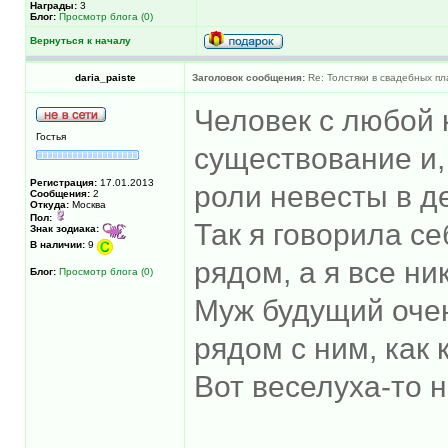
Награды:
3
Блог:
Просмотр блога (0)
Вернуться к началу
daria_paiste
Заголовок сообщения:
Re: Толстяки в свадебных пл
Человек с любой 
Гостья
существование и,
Регистрация:
17.01.2013
роли невесты в д
Сообщения:
2
Откуда:
Москва
Пол:
Так я говорила се
Знак зодиака:
В наличии:
9
рядом, а я все ни
Блог:
Просмотр блога (0)
Муж будущий очен
рядом с ним, как 
Вот веселуха-то 