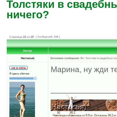
Толстяки в свадебны
ничего?
Страница
22
из
29
[ Сообщений: 288 ]
Автор
Настасья)
Заголовок сообщения:
Re: Толстяки в свадебных пл
Марина, ну жди те
Я здесь обитаю
______________