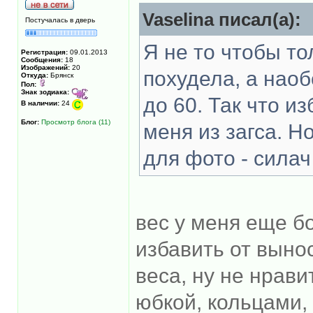
Vaselina писал(а):
Постучалась в дверь
Я не то чтобы то
Регистрация:
09.01.2013
Сообщения:
18
Изображений:
20
похудела, а наоб
Откуда:
Брянск
Пол:
Знак зодиака:
до 60. Так что и
В наличии:
24
Блог:
Просмотр блога (11)
меня из загса. Н
для фото - сила
вес у меня еще б
избавить от вынос
веса, ну не нрав
юбкой, кольцами, 