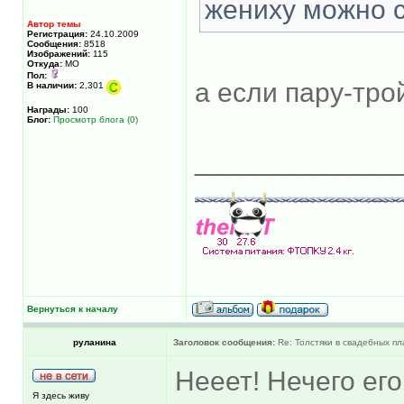
жениху можно с
Автор темы
Регистрация:
24.10.2009
Сообщения:
8518
Изображений:
115
Откуда:
МО
Пол:
а если пару-тро
В наличии:
2,301
Награды:
100
Блог:
Просмотр блога (0)
_____________
Вернуться к началу
руланина
Заголовок сообщения:
Re: Толстяки в свадебных пл
Нееет! Нечего ег
Я здесь живу