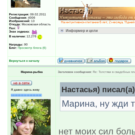
Регистрация:
09.02.2011
Сообщения:
4006
Изображений:
13
Откуда:
Московская область
Пол:
Информер и цели
Знак зодиака:
В наличии:
12,276
Награды:
90
Блог:
Просмотр блога (6)
Вернуться к началу
Марина-рыбка
Заголовок сообщения:
Re: Толстяки в свадебных пл
Настасья) писал(а)
Я давно здесь живу
Марина, ну жди те
нет моих сил бол