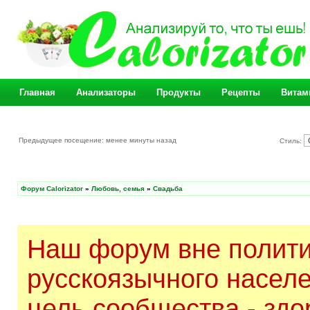
Главная
Анализаторы
Продукты
Рецепты
Витам
Предыдущее посещение: менее минуты назад
Стиль:
Форум Calorizator
»
Любовь, семья
»
Свадьба
Наш форум вне полити
русскоязычного насел
цель сообщества - здо